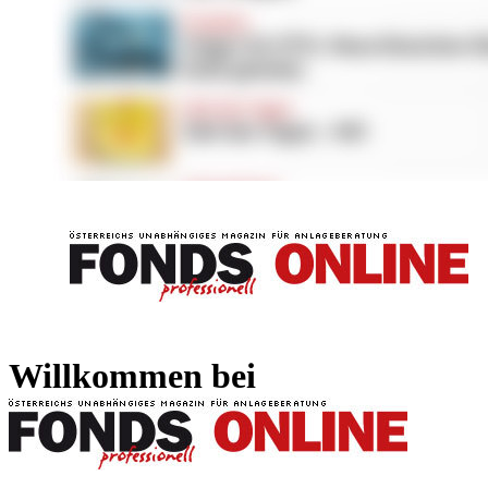
FONDS professionell
FONDS professi
Willkommen bei