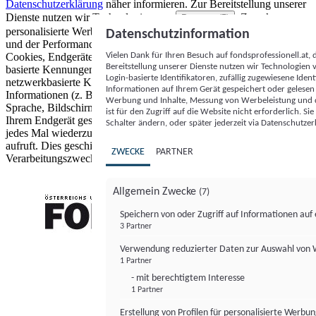
Datenschutzerklärung
näher informieren.
Zur Bereitstellung unserer
Dienste nutzen wir Technologien von
. Zwecke:
Partnern (5)
personalisierte Werbung und Inhalte, Messung von Werbeleistung
Datenschutzinformation
und der Performance von Inhalten sowie Zielgruppenforschung.
Vielen Dank für Ihren Besuch auf fondsprofessionell.at
Cookies, Endgeräte- oder ähnliche Online-Kennungen (z. B. login-
Bereitstellung unserer Dienste nutzen wir Technologien
basierte Kennungen, zufällig generierte Kennungen,
Login-basierte Identifikatoren, zufällig zugewiesene Id
netzwerkbasierte Kennungen) können zusammen mit anderen
Informationen auf Ihrem Gerät gespeichert oder gelese
Informationen (z. B. Browsertyp und Browserinformationen,
Werbung und Inhalte, Messung von Werbeleistung und d
Sprache, Bildschirmgröße, unterstützte Technologien usw.) auf
ist für den Zugriff auf die Website nicht erforderlich. S
Ihrem Endgerät gespeichert oder von dort ausgelesen werden, um es
Schalter ändern, oder später jederzeit via Datenschutzer
jedes Mal wiederzuerkennen, wenn es eine App oder einer Webseite
aufruft. Dies geschieht für einen oder mehrere der hier aufgeführten
ZWECKE
PARTNER
Verarbeitungszwecke.
Allgemein Zwecke
(7)
Speichern von oder Zugriff auf Informationen au
3 Partner
FONDS professionell
Verwendung reduzierter Daten zur Auswahl von
1 Partner
- mit berechtigtem Interesse
1 Partner
Erstellung von Profilen für personalisierte Werbu