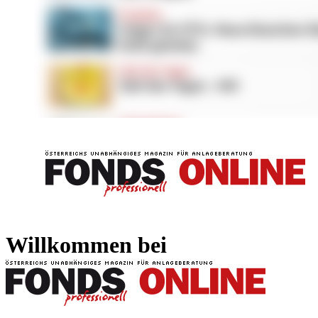
FONDS professionell
FONDS professi
Willkommen bei