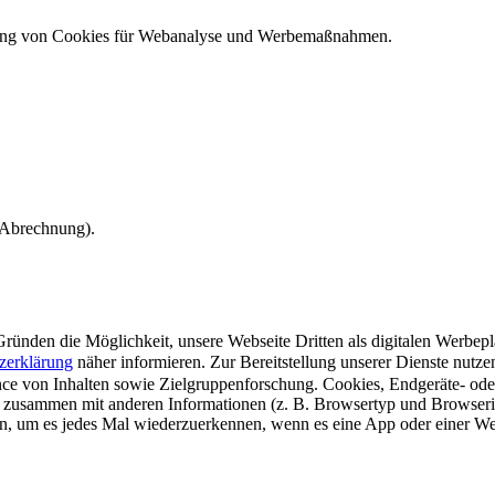
ndung von Cookies für Webanalyse und Werbemaßnahmen.
e Abrechnung).
ünden die Möglichkeit, unsere Webseite Dritten als digitalen Werbeplat
zerklärung
näher informieren.
Zur Bereitstellung unserer Dienste nutz
e von Inhalten sowie Zielgruppenforschung. Cookies, Endgeräte- ode
 zusammen mit anderen Informationen (z. B. Browsertyp und Browserin
n, um es jedes Mal wiederzuerkennen, wenn es eine App oder einer Webs