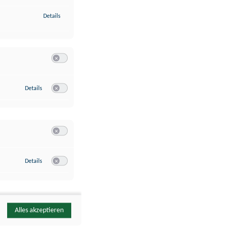
zu Identifikation von Endgeräten anhand automatisch übermittelte
Details
Switch zum Einwilligen bzw. Ablehnen der Kategorie Analyse / 
zu Google Analytics
Details
Switch zum Einwilligen bzw. Ablehnen des Dienstes Google Ana
Switch zum Einwilligen bzw. Ablehnen der Kategorie Sonstige 
zu YouTube
Details
Switch zum Einwilligen bzw. Ablehnen des Dienstes YouTube
Alles akzeptieren