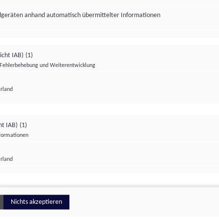
ndgeräten anhand automatisch übermittelter Informationen
icht IAB)
(1)
Fehlerbehebung und Weiterentwicklung
Irland
Impressum
Datenschutzerklärung
Datenschutzeinstellungen
ht IAB)
(1)
nformationen
Irland
ionell
Nichts akzeptieren