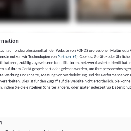
rmation
such auf fondsprofessionell.at, der Website von FONDS professionell Multimedia
ienste nutzen wir Technologien von
Partnern (4)
. Cookies, Geräte- oder ähnliche
entifikatoren, zufällig zugewiesene Identifikatoren, netzwerkbasierte Identifik
en auf Ihrem Gerät gespeichert oder gelesen werden, um Ihre personenbezogen
rte Werbung und Inhalte, Messung von Werbeleistung und der Performance von 
erarbeiten. Dies ist für den Zugriff auf die Website nicht erforderlich. Sie können
, indem Sie die einzelnen Schalter ändern, oder später jederzeit via Datenschu
7)