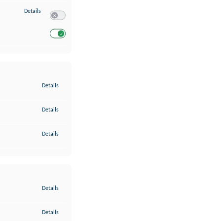
zu Entwicklung und Verbesserung der Angebote
Details
Switch zum Einwilligen bzw. Ablehnen des Dienstes Entwickl
Switch zum Einwilligen bzw. Ablehnen des Dienstes Entwicklu
zu Gewährleistung der Sicherheit, Verhinderung und Aufdeckung v
Details
zu Bereitstellung und Anzeige von Werbung und Inhalten
Details
zu Ihre Entscheidungen zum Datenschutz speichern und übermittel
Details
zu Abgleichung und Kombination von Daten aus unterschiedlichen 
Details
zu Verknüpfung verschiedener Endgeräte
Details