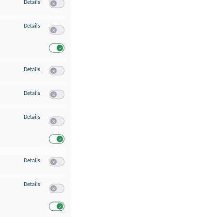
zu Speichern von oder Zugriff auf Informationen auf einem Endgerät
Details
Switch zum Einwilligen bzw. Ablehnen des Dienstes Speichern 
zu Verwendung reduzierter Daten zur Auswahl von Werbeanzeigen
Details
Switch zum Einwilligen bzw. Ablehnen des Dienstes Verwend
Switch zum Einwilligen bzw. Ablehnen des Dienstes Verwendu
zu Erstellung von Profilen für personalisierte Werbung
Details
Switch zum Einwilligen bzw. Ablehnen des Dienstes Erstellung 
zu Verwendung von Profilen zur Auswahl personalisierter Werbung
Details
Switch zum Einwilligen bzw. Ablehnen des Dienstes Verwendun
zu Messung der Werbeleistung
Details
Switch zum Einwilligen bzw. Ablehnen des Dienstes Messung 
Switch zum Einwilligen bzw. Ablehnen des Dienstes Messung d
zu Messung der Performance von Inhalten
Details
Switch zum Einwilligen bzw. Ablehnen des Dienstes Messung 
zu Analyse von Zielgruppen durch Statistiken oder Kombinationen von Dat
Details
Switch zum Einwilligen bzw. Ablehnen des Dienstes Analyse v
Switch zum Einwilligen bzw. Ablehnen des Dienstes Analyse v