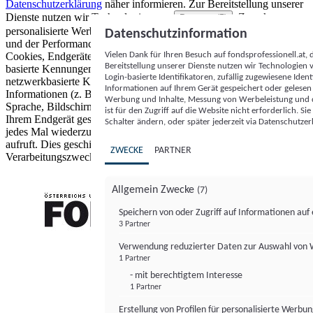
Datenschutzerklärung
näher informieren.
Zur Bereitstellung unserer
Dienste nutzen wir Technologien von
. Zwecke:
Partnern (5)
personalisierte Werbung und Inhalte, Messung von Werbeleistung
Datenschutzinformation
und der Performance von Inhalten sowie Zielgruppenforschung.
Vielen Dank für Ihren Besuch auf fondsprofessionell.at
Cookies, Endgeräte- oder ähnliche Online-Kennungen (z. B. login-
Bereitstellung unserer Dienste nutzen wir Technologien
basierte Kennungen, zufällig generierte Kennungen,
Login-basierte Identifikatoren, zufällig zugewiesene Id
netzwerkbasierte Kennungen) können zusammen mit anderen
Informationen auf Ihrem Gerät gespeichert oder gelese
Informationen (z. B. Browsertyp und Browserinformationen,
Werbung und Inhalte, Messung von Werbeleistung und d
Sprache, Bildschirmgröße, unterstützte Technologien usw.) auf
ist für den Zugriff auf die Website nicht erforderlich. S
Ihrem Endgerät gespeichert oder von dort ausgelesen werden, um es
Schalter ändern, oder später jederzeit via Datenschutzer
jedes Mal wiederzuerkennen, wenn es eine App oder einer Webseite
aufruft. Dies geschieht für einen oder mehrere der hier aufgeführten
ZWECKE
PARTNER
Verarbeitungszwecke.
Allgemein Zwecke
(7)
Speichern von oder Zugriff auf Informationen au
3 Partner
FONDS professionell
Verwendung reduzierter Daten zur Auswahl von
1 Partner
- mit berechtigtem Interesse
1 Partner
Erstellung von Profilen für personalisierte Werbu