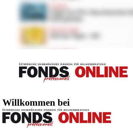
FONDS professionell
FONDS professi
Willkommen bei