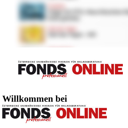
FONDS professionell
FONDS professi
Willkommen bei