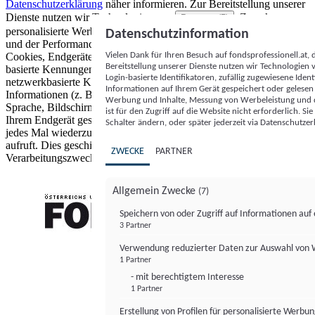
Datenschutzerklärung
näher informieren.
Zur Bereitstellung unserer
Dienste nutzen wir Technologien von
. Zwecke:
Partnern (5)
personalisierte Werbung und Inhalte, Messung von Werbeleistung
Datenschutzinformation
und der Performance von Inhalten sowie Zielgruppenforschung.
Vielen Dank für Ihren Besuch auf fondsprofessionell.at
Cookies, Endgeräte- oder ähnliche Online-Kennungen (z. B. login-
Bereitstellung unserer Dienste nutzen wir Technologien
basierte Kennungen, zufällig generierte Kennungen,
Login-basierte Identifikatoren, zufällig zugewiesene Id
netzwerkbasierte Kennungen) können zusammen mit anderen
Informationen auf Ihrem Gerät gespeichert oder gelese
Informationen (z. B. Browsertyp und Browserinformationen,
Werbung und Inhalte, Messung von Werbeleistung und d
Sprache, Bildschirmgröße, unterstützte Technologien usw.) auf
ist für den Zugriff auf die Website nicht erforderlich. S
Ihrem Endgerät gespeichert oder von dort ausgelesen werden, um es
Schalter ändern, oder später jederzeit via Datenschutzer
jedes Mal wiederzuerkennen, wenn es eine App oder einer Webseite
aufruft. Dies geschieht für einen oder mehrere der hier aufgeführten
ZWECKE
PARTNER
Verarbeitungszwecke.
Allgemein Zwecke
(7)
Speichern von oder Zugriff auf Informationen au
3 Partner
FONDS professionell
Verwendung reduzierter Daten zur Auswahl von
1 Partner
- mit berechtigtem Interesse
1 Partner
Erstellung von Profilen für personalisierte Werbu