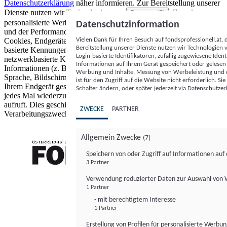
Datenschutzerklärung
näher informieren.
Zur Bereitstellung unserer
Dienste nutzen wir Technologien von
. Zwecke:
Partnern (5)
personalisierte Werbung und Inhalte, Messung von Werbeleistung
Datenschutzinformation
und der Performance von Inhalten sowie Zielgruppenforschung.
Vielen Dank für Ihren Besuch auf fondsprofessionell.at
Cookies, Endgeräte- oder ähnliche Online-Kennungen (z. B. login-
Bereitstellung unserer Dienste nutzen wir Technologien
basierte Kennungen, zufällig generierte Kennungen,
Login-basierte Identifikatoren, zufällig zugewiesene Id
netzwerkbasierte Kennungen) können zusammen mit anderen
Informationen auf Ihrem Gerät gespeichert oder gelese
Informationen (z. B. Browsertyp und Browserinformationen,
Werbung und Inhalte, Messung von Werbeleistung und d
Sprache, Bildschirmgröße, unterstützte Technologien usw.) auf
ist für den Zugriff auf die Website nicht erforderlich. S
Ihrem Endgerät gespeichert oder von dort ausgelesen werden, um es
Schalter ändern, oder später jederzeit via Datenschutzer
jedes Mal wiederzuerkennen, wenn es eine App oder einer Webseite
aufruft. Dies geschieht für einen oder mehrere der hier aufgeführten
ZWECKE
PARTNER
Verarbeitungszwecke.
Allgemein Zwecke
(7)
Speichern von oder Zugriff auf Informationen au
3 Partner
FONDS professionell
Verwendung reduzierter Daten zur Auswahl von
1 Partner
- mit berechtigtem Interesse
1 Partner
Erstellung von Profilen für personalisierte Werbu