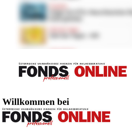
FONDS professionell
FONDS professi
Willkommen bei