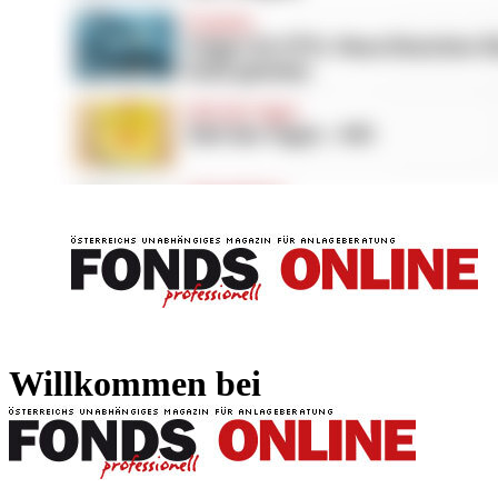
FONDS professionell
FONDS professi
Willkommen bei