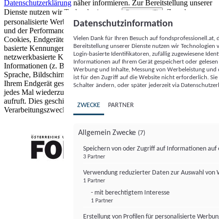
Datenschutzerklärung
näher informieren.
Zur Bereitstellung unserer
Dienste nutzen wir Technologien von
. Zwecke:
Partnern (5)
personalisierte Werbung und Inhalte, Messung von Werbeleistung
Datenschutzinformation
und der Performance von Inhalten sowie Zielgruppenforschung.
Vielen Dank für Ihren Besuch auf fondsprofessionell.at
Cookies, Endgeräte- oder ähnliche Online-Kennungen (z. B. login-
Bereitstellung unserer Dienste nutzen wir Technologien
basierte Kennungen, zufällig generierte Kennungen,
Login-basierte Identifikatoren, zufällig zugewiesene Id
netzwerkbasierte Kennungen) können zusammen mit anderen
Informationen auf Ihrem Gerät gespeichert oder gelese
Informationen (z. B. Browsertyp und Browserinformationen,
Werbung und Inhalte, Messung von Werbeleistung und d
Sprache, Bildschirmgröße, unterstützte Technologien usw.) auf
ist für den Zugriff auf die Website nicht erforderlich. S
Ihrem Endgerät gespeichert oder von dort ausgelesen werden, um es
Schalter ändern, oder später jederzeit via Datenschutzer
jedes Mal wiederzuerkennen, wenn es eine App oder einer Webseite
aufruft. Dies geschieht für einen oder mehrere der hier aufgeführten
ZWECKE
PARTNER
Verarbeitungszwecke.
Allgemein Zwecke
(7)
Speichern von oder Zugriff auf Informationen au
3 Partner
FONDS professionell
Verwendung reduzierter Daten zur Auswahl von
1 Partner
- mit berechtigtem Interesse
1 Partner
Erstellung von Profilen für personalisierte Werbu