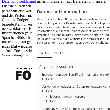
Datenschutzerklärung
näher informieren.
Zur Bereitstellung unserer
Dienste nutzen wir Technologien von
. Zwecke:
Partnern (5)
personalisierte Werbung und Inhalte, Messung von Werbeleistung
Datenschutzinformation
und der Performance von Inhalten sowie Zielgruppenforschung.
Vielen Dank für Ihren Besuch auf fondsprofessionell.at
Cookies, Endgeräte- oder ähnliche Online-Kennungen (z. B. login-
Bereitstellung unserer Dienste nutzen wir Technologien
basierte Kennungen, zufällig generierte Kennungen,
Login-basierte Identifikatoren, zufällig zugewiesene Id
netzwerkbasierte Kennungen) können zusammen mit anderen
Informationen auf Ihrem Gerät gespeichert oder gelese
Informationen (z. B. Browsertyp und Browserinformationen,
Werbung und Inhalte, Messung von Werbeleistung und d
Sprache, Bildschirmgröße, unterstützte Technologien usw.) auf
ist für den Zugriff auf die Website nicht erforderlich. S
Ihrem Endgerät gespeichert oder von dort ausgelesen werden, um es
Schalter ändern, oder später jederzeit via Datenschutzer
jedes Mal wiederzuerkennen, wenn es eine App oder einer Webseite
aufruft. Dies geschieht für einen oder mehrere der hier aufgeführten
ZWECKE
PARTNER
Verarbeitungszwecke.
Allgemein Zwecke
(7)
Speichern von oder Zugriff auf Informationen au
3 Partner
FONDS professionell
Verwendung reduzierter Daten zur Auswahl von
1 Partner
- mit berechtigtem Interesse
1 Partner
Erstellung von Profilen für personalisierte Werbu