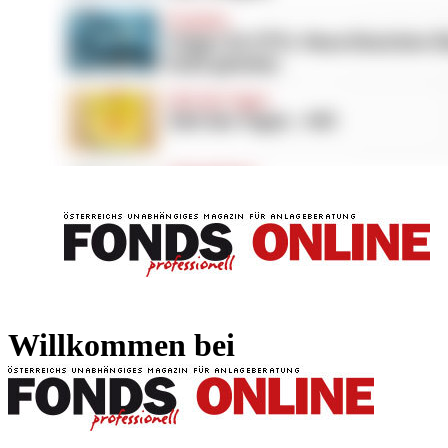
FONDS professionell
FONDS professi
Willkommen bei