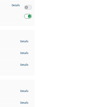
zu Entwicklung und Verbesserung der Angebote
Details
Switch zum Einwilligen bzw. Ablehnen des Dienstes Entwickl
Switch zum Einwilligen bzw. Ablehnen des Dienstes Entwicklu
zu Gewährleistung der Sicherheit, Verhinderung und Aufdeckung v
Details
zu Bereitstellung und Anzeige von Werbung und Inhalten
Details
zu Ihre Entscheidungen zum Datenschutz speichern und übermittel
Details
zu Abgleichung und Kombination von Daten aus unterschiedlichen 
Details
zu Verknüpfung verschiedener Endgeräte
Details