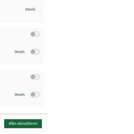
zu Identifikation von Endgeräten anhand automatisch übermittelte
Details
Switch zum Einwilligen bzw. Ablehnen der Kategorie Analyse / 
zu Google Analytics
Details
Switch zum Einwilligen bzw. Ablehnen des Dienstes Google Ana
Switch zum Einwilligen bzw. Ablehnen der Kategorie Sonstige 
zu YouTube
Details
Switch zum Einwilligen bzw. Ablehnen des Dienstes YouTube
Alles akzeptieren