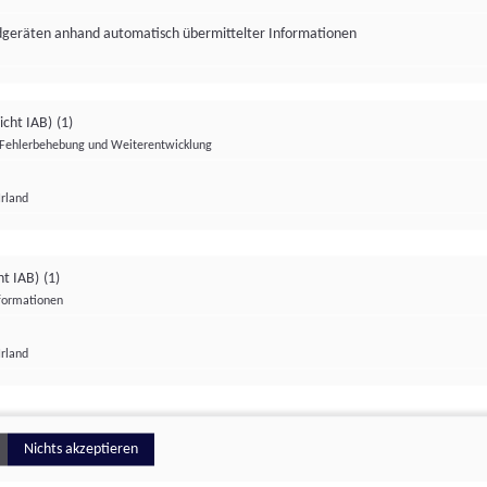
ndgeräten anhand automatisch übermittelter Informationen
icht IAB)
(1)
Fehlerbehebung und Weiterentwicklung
Irland
Impressum
Datenschutzerklärung
Datenschutzeinstellungen
ht IAB)
(1)
nformationen
Irland
ionell
Nichts akzeptieren