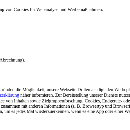
ndung von Cookies für Webanalyse und Werbemaßnahmen.
e Abrechnung).
ünden die Möglichkeit, unsere Webseite Dritten als digitalen Werbeplat
zerklärung
näher informieren.
Zur Bereitstellung unserer Dienste nutz
e von Inhalten sowie Zielgruppenforschung. Cookies, Endgeräte- ode
 zusammen mit anderen Informationen (z. B. Browsertyp und Browserin
n, um es jedes Mal wiederzuerkennen, wenn es eine App oder einer Webs