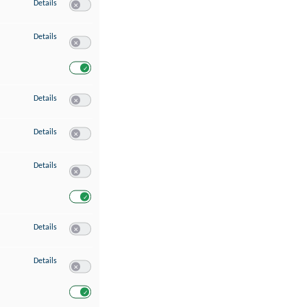
zu Speichern von oder Zugriff auf Informationen auf einem Endgerät
Details
Switch zum Einwilligen bzw. Ablehnen des Dienstes Speichern 
zu Verwendung reduzierter Daten zur Auswahl von Werbeanzeigen
Details
Switch zum Einwilligen bzw. Ablehnen des Dienstes Verwend
Switch zum Einwilligen bzw. Ablehnen des Dienstes Verwendu
zu Erstellung von Profilen für personalisierte Werbung
Details
Switch zum Einwilligen bzw. Ablehnen des Dienstes Erstellung 
zu Verwendung von Profilen zur Auswahl personalisierter Werbung
Details
Switch zum Einwilligen bzw. Ablehnen des Dienstes Verwendun
zu Messung der Werbeleistung
Details
Switch zum Einwilligen bzw. Ablehnen des Dienstes Messung 
Switch zum Einwilligen bzw. Ablehnen des Dienstes Messung d
zu Messung der Performance von Inhalten
Details
Switch zum Einwilligen bzw. Ablehnen des Dienstes Messung 
zu Analyse von Zielgruppen durch Statistiken oder Kombinationen von Dat
Details
Switch zum Einwilligen bzw. Ablehnen des Dienstes Analyse v
Switch zum Einwilligen bzw. Ablehnen des Dienstes Analyse v