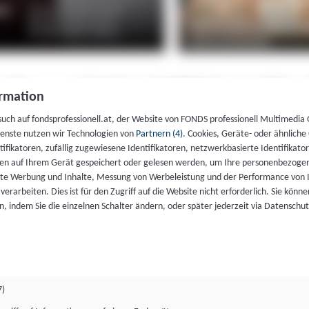
rmation
such auf fondsprofessionell.at, der Website von FONDS professionell Multimedia
ienste nutzen wir Technologien von
Partnern (4)
. Cookies, Geräte- oder ähnliche
entifikatoren, zufällig zugewiesene Identifikatoren, netzwerkbasierte Identifik
en auf Ihrem Gerät gespeichert oder gelesen werden, um Ihre personenbezogen
rte Werbung und Inhalte, Messung von Werbeleistung und der Performance von 
erarbeiten. Dies ist für den Zugriff auf die Website nicht erforderlich. Sie können
, indem Sie die einzelnen Schalter ändern, oder später jederzeit via Datenschu
7)