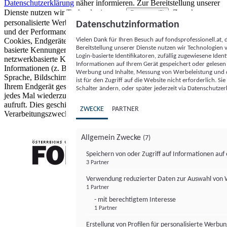
Datenschutzerklärung
näher informieren.
Zur Bereitstellung unserer
Dienste nutzen wir Technologien von
. Zwecke:
Partnern (5)
personalisierte Werbung und Inhalte, Messung von Werbeleistung
Datenschutzinformation
und der Performance von Inhalten sowie Zielgruppenforschung.
Vielen Dank für Ihren Besuch auf fondsprofessionell.at
Cookies, Endgeräte- oder ähnliche Online-Kennungen (z. B. login-
Bereitstellung unserer Dienste nutzen wir Technologien
basierte Kennungen, zufällig generierte Kennungen,
Login-basierte Identifikatoren, zufällig zugewiesene Id
netzwerkbasierte Kennungen) können zusammen mit anderen
Informationen auf Ihrem Gerät gespeichert oder gelese
Informationen (z. B. Browsertyp und Browserinformationen,
Werbung und Inhalte, Messung von Werbeleistung und d
Sprache, Bildschirmgröße, unterstützte Technologien usw.) auf
ist für den Zugriff auf die Website nicht erforderlich. S
Ihrem Endgerät gespeichert oder von dort ausgelesen werden, um es
Schalter ändern, oder später jederzeit via Datenschutzer
jedes Mal wiederzuerkennen, wenn es eine App oder einer Webseite
aufruft. Dies geschieht für einen oder mehrere der hier aufgeführten
ZWECKE
PARTNER
Verarbeitungszwecke.
Allgemein Zwecke
(7)
Speichern von oder Zugriff auf Informationen au
3 Partner
FONDS professionell
Verwendung reduzierter Daten zur Auswahl von
1 Partner
- mit berechtigtem Interesse
1 Partner
Erstellung von Profilen für personalisierte Werbu