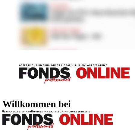
FONDS professionell
FONDS professi
Willkommen bei