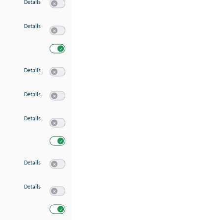
zu Speichern von oder Zugriff auf Informationen auf einem Endgerät
Details
Switch zum Einwilligen bzw. Ablehnen des Dienstes Speichern 
zu Verwendung reduzierter Daten zur Auswahl von Werbeanzeigen
Details
Switch zum Einwilligen bzw. Ablehnen des Dienstes Verwend
Switch zum Einwilligen bzw. Ablehnen des Dienstes Verwendu
zu Erstellung von Profilen für personalisierte Werbung
Details
Switch zum Einwilligen bzw. Ablehnen des Dienstes Erstellung 
zu Verwendung von Profilen zur Auswahl personalisierter Werbung
Details
Switch zum Einwilligen bzw. Ablehnen des Dienstes Verwendun
zu Messung der Werbeleistung
Details
Switch zum Einwilligen bzw. Ablehnen des Dienstes Messung 
Switch zum Einwilligen bzw. Ablehnen des Dienstes Messung d
zu Messung der Performance von Inhalten
Details
Switch zum Einwilligen bzw. Ablehnen des Dienstes Messung 
zu Analyse von Zielgruppen durch Statistiken oder Kombinationen von Dat
Details
Switch zum Einwilligen bzw. Ablehnen des Dienstes Analyse v
Switch zum Einwilligen bzw. Ablehnen des Dienstes Analyse v