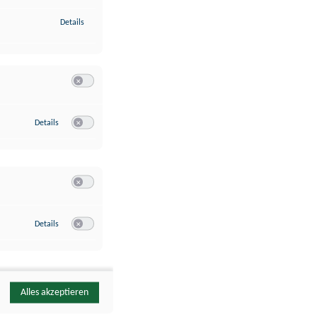
zu Identifikation von Endgeräten anhand automatisch übermittelte
Details
Switch zum Einwilligen bzw. Ablehnen der Kategorie Analyse / 
zu Google Analytics
Details
Switch zum Einwilligen bzw. Ablehnen des Dienstes Google Ana
Switch zum Einwilligen bzw. Ablehnen der Kategorie Sonstige 
zu YouTube
Details
Switch zum Einwilligen bzw. Ablehnen des Dienstes YouTube
Alles akzeptieren