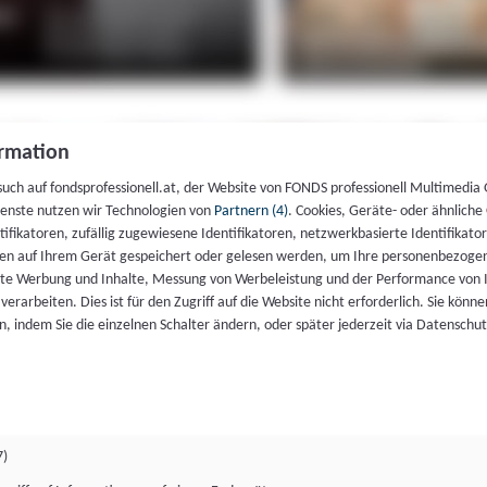
rmation
such auf fondsprofessionell.at, der Website von FONDS professionell Multimedia
ienste nutzen wir Technologien von
Partnern (4)
. Cookies, Geräte- oder ähnliche
entifikatoren, zufällig zugewiesene Identifikatoren, netzwerkbasierte Identifik
en auf Ihrem Gerät gespeichert oder gelesen werden, um Ihre personenbezogen
rte Werbung und Inhalte, Messung von Werbeleistung und der Performance von 
erarbeiten. Dies ist für den Zugriff auf die Website nicht erforderlich. Sie können
, indem Sie die einzelnen Schalter ändern, oder später jederzeit via Datenschu
7)