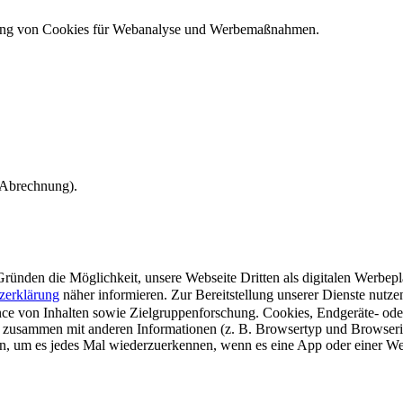
ndung von Cookies für Webanalyse und Werbemaßnahmen.
e Abrechnung).
ünden die Möglichkeit, unsere Webseite Dritten als digitalen Werbeplat
zerklärung
näher informieren.
Zur Bereitstellung unserer Dienste nutz
e von Inhalten sowie Zielgruppenforschung. Cookies, Endgeräte- ode
 zusammen mit anderen Informationen (z. B. Browsertyp und Browserin
n, um es jedes Mal wiederzuerkennen, wenn es eine App oder einer Webs