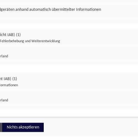
ndgeräten anhand automatisch übermittelter Informationen
icht IAB)
(1)
Fehlerbehebung und Weiterentwicklung
Irland
Impressum
Datenschutzerklärung
Datenschutzeinstellungen
ht IAB)
(1)
nformationen
Irland
ionell
Nichts akzeptieren