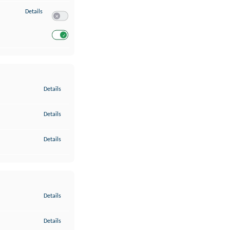
zu Entwicklung und Verbesserung der Angebote
Details
Switch zum Einwilligen bzw. Ablehnen des Dienstes Entwickl
Switch zum Einwilligen bzw. Ablehnen des Dienstes Entwicklu
zu Gewährleistung der Sicherheit, Verhinderung und Aufdeckung v
Details
zu Bereitstellung und Anzeige von Werbung und Inhalten
Details
zu Ihre Entscheidungen zum Datenschutz speichern und übermittel
Details
zu Abgleichung und Kombination von Daten aus unterschiedlichen 
Details
zu Verknüpfung verschiedener Endgeräte
Details