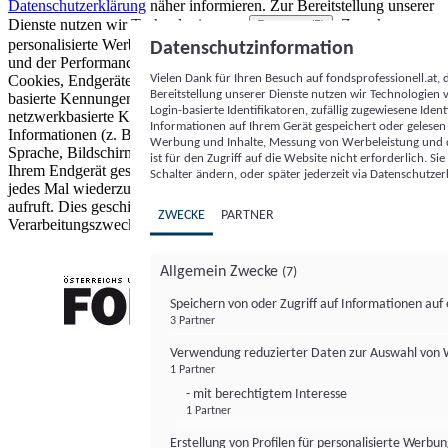
Datenschutzerklärung
näher informieren.
Zur Bereitstellung unserer
Dienste nutzen wir Technologien von
. Zwecke:
Partnern (5)
personalisierte Werbung und Inhalte, Messung von Werbeleistung
Datenschutzinformation
und der Performance von Inhalten sowie Zielgruppenforschung.
Vielen Dank für Ihren Besuch auf fondsprofessionell.at
Cookies, Endgeräte- oder ähnliche Online-Kennungen (z. B. login-
Bereitstellung unserer Dienste nutzen wir Technologien
basierte Kennungen, zufällig generierte Kennungen,
Login-basierte Identifikatoren, zufällig zugewiesene Id
netzwerkbasierte Kennungen) können zusammen mit anderen
Informationen auf Ihrem Gerät gespeichert oder gelese
Informationen (z. B. Browsertyp und Browserinformationen,
Werbung und Inhalte, Messung von Werbeleistung und d
Sprache, Bildschirmgröße, unterstützte Technologien usw.) auf
ist für den Zugriff auf die Website nicht erforderlich. S
Ihrem Endgerät gespeichert oder von dort ausgelesen werden, um es
Schalter ändern, oder später jederzeit via Datenschutzer
jedes Mal wiederzuerkennen, wenn es eine App oder einer Webseite
aufruft. Dies geschieht für einen oder mehrere der hier aufgeführten
ZWECKE
PARTNER
Verarbeitungszwecke.
Allgemein Zwecke
(7)
Speichern von oder Zugriff auf Informationen au
3 Partner
FONDS professionell
Verwendung reduzierter Daten zur Auswahl von
1 Partner
- mit berechtigtem Interesse
1 Partner
Erstellung von Profilen für personalisierte Werbu