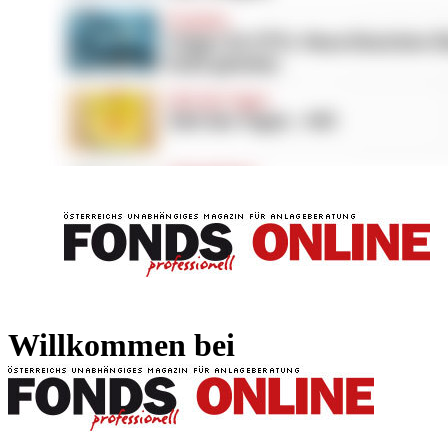
FONDS professionell
FONDS professi
Willkommen bei