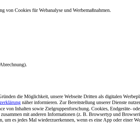
ndung von Cookies für Webanalyse und Werbemaßnahmen.
e Abrechnung).
ünden die Möglichkeit, unsere Webseite Dritten als digitalen Werbeplat
zerklärung
näher informieren.
Zur Bereitstellung unserer Dienste nutz
e von Inhalten sowie Zielgruppenforschung. Cookies, Endgeräte- ode
 zusammen mit anderen Informationen (z. B. Browsertyp und Browserin
n, um es jedes Mal wiederzuerkennen, wenn es eine App oder einer Webs