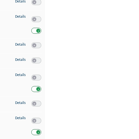
zu Speichern von oder Zugriff auf Informationen auf einem Endgerät
Details
Switch zum Einwilligen bzw. Ablehnen des Dienstes Speichern 
zu Verwendung reduzierter Daten zur Auswahl von Werbeanzeigen
Details
Switch zum Einwilligen bzw. Ablehnen des Dienstes Verwend
Switch zum Einwilligen bzw. Ablehnen des Dienstes Verwendu
zu Erstellung von Profilen für personalisierte Werbung
Details
Switch zum Einwilligen bzw. Ablehnen des Dienstes Erstellung 
zu Verwendung von Profilen zur Auswahl personalisierter Werbung
Details
Switch zum Einwilligen bzw. Ablehnen des Dienstes Verwendun
zu Messung der Werbeleistung
Details
Switch zum Einwilligen bzw. Ablehnen des Dienstes Messung 
Switch zum Einwilligen bzw. Ablehnen des Dienstes Messung d
zu Messung der Performance von Inhalten
Details
Switch zum Einwilligen bzw. Ablehnen des Dienstes Messung 
zu Analyse von Zielgruppen durch Statistiken oder Kombinationen von Dat
Details
Switch zum Einwilligen bzw. Ablehnen des Dienstes Analyse v
Switch zum Einwilligen bzw. Ablehnen des Dienstes Analyse v