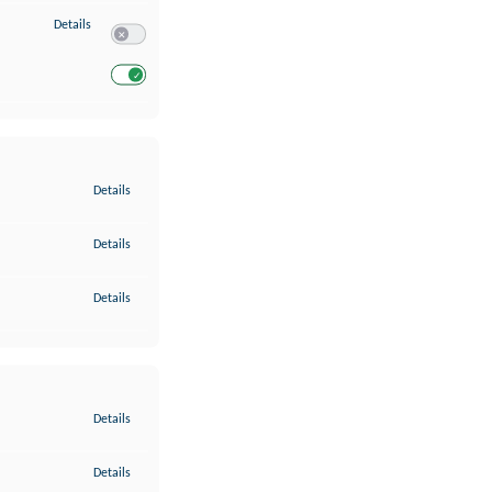
zu Entwicklung und Verbesserung der Angebote
Details
Switch zum Einwilligen bzw. Ablehnen des Dienstes Entwickl
Switch zum Einwilligen bzw. Ablehnen des Dienstes Entwicklu
zu Gewährleistung der Sicherheit, Verhinderung und Aufdeckung v
Details
zu Bereitstellung und Anzeige von Werbung und Inhalten
Details
zu Ihre Entscheidungen zum Datenschutz speichern und übermittel
Details
zu Abgleichung und Kombination von Daten aus unterschiedlichen 
Details
zu Verknüpfung verschiedener Endgeräte
Details