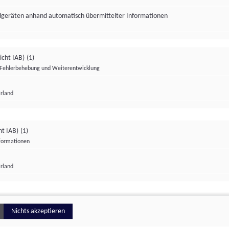
ndgeräten anhand automatisch übermittelter Informationen
icht IAB)
(1)
Fehlerbehebung und Weiterentwicklung
Irland
Impressum
Datenschutzerklärung
Datenschutzeinstellungen
ht IAB)
(1)
nformationen
Irland
ionell
Nichts akzeptieren