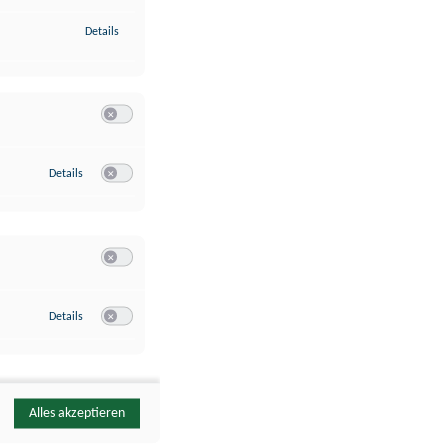
zu Identifikation von Endgeräten anhand automatisch übermittelte
Details
Switch zum Einwilligen bzw. Ablehnen der Kategorie Analyse / 
zu Google Analytics
Details
Switch zum Einwilligen bzw. Ablehnen des Dienstes Google Ana
Switch zum Einwilligen bzw. Ablehnen der Kategorie Sonstige 
zu YouTube
Details
Switch zum Einwilligen bzw. Ablehnen des Dienstes YouTube
Alles akzeptieren