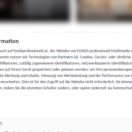
rmation
such auf fondsprofessionell.at, der Website von FONDS professionell Multimedia
ienste nutzen wir Technologien von
Partnern (4)
. Cookies, Geräte- oder ähnliche
entifikatoren, zufällig zugewiesene Identifikatoren, netzwerkbasierte Identifik
en auf Ihrem Gerät gespeichert oder gelesen werden, um Ihre personenbezogen
rte Werbung und Inhalte, Messung von Werbeleistung und der Performance von 
erarbeiten. Dies ist für den Zugriff auf die Website nicht erforderlich. Sie können
, indem Sie die einzelnen Schalter ändern, oder später jederzeit via Datenschu
7)