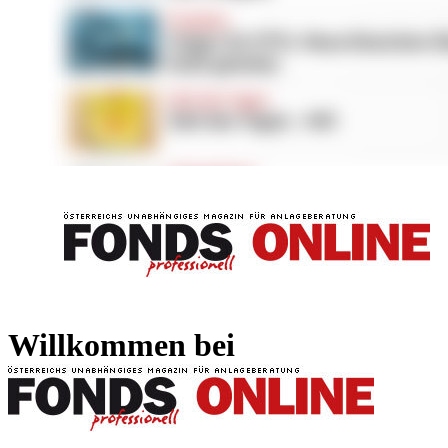
FONDS professionell
FONDS professi
Willkommen bei