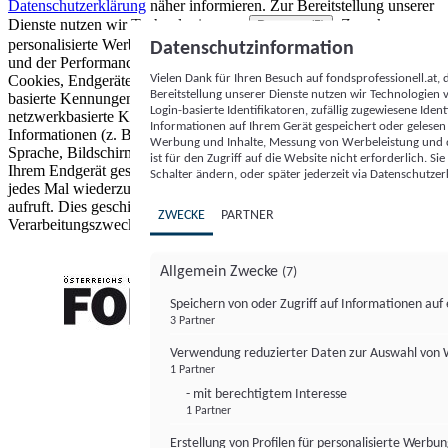
Datenschutzerklärung
näher informieren.
Zur Bereitstellung unserer
Dienste nutzen wir Technologien von
. Zwecke:
Partnern (5)
personalisierte Werbung und Inhalte, Messung von Werbeleistung
Datenschutzinformation
und der Performance von Inhalten sowie Zielgruppenforschung.
Vielen Dank für Ihren Besuch auf fondsprofessionell.at
Cookies, Endgeräte- oder ähnliche Online-Kennungen (z. B. login-
Bereitstellung unserer Dienste nutzen wir Technologien
basierte Kennungen, zufällig generierte Kennungen,
Login-basierte Identifikatoren, zufällig zugewiesene Id
netzwerkbasierte Kennungen) können zusammen mit anderen
Informationen auf Ihrem Gerät gespeichert oder gelese
Informationen (z. B. Browsertyp und Browserinformationen,
Werbung und Inhalte, Messung von Werbeleistung und d
Sprache, Bildschirmgröße, unterstützte Technologien usw.) auf
ist für den Zugriff auf die Website nicht erforderlich. S
Ihrem Endgerät gespeichert oder von dort ausgelesen werden, um es
Schalter ändern, oder später jederzeit via Datenschutzer
jedes Mal wiederzuerkennen, wenn es eine App oder einer Webseite
aufruft. Dies geschieht für einen oder mehrere der hier aufgeführten
ZWECKE
PARTNER
Verarbeitungszwecke.
Allgemein Zwecke
(7)
Speichern von oder Zugriff auf Informationen au
3 Partner
FONDS professionell
Verwendung reduzierter Daten zur Auswahl von
1 Partner
- mit berechtigtem Interesse
1 Partner
Erstellung von Profilen für personalisierte Werbu