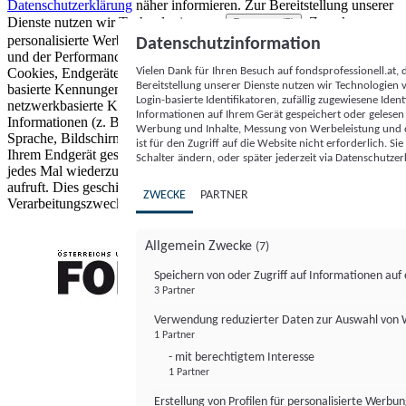
Datenschutzerklärung
näher informieren.
Zur Bereitstellung unserer
Dienste nutzen wir Technologien von
. Zwecke:
Partnern (5)
personalisierte Werbung und Inhalte, Messung von Werbeleistung
Datenschutzinformation
und der Performance von Inhalten sowie Zielgruppenforschung.
Vielen Dank für Ihren Besuch auf fondsprofessionell.at
Cookies, Endgeräte- oder ähnliche Online-Kennungen (z. B. login-
Bereitstellung unserer Dienste nutzen wir Technologien
basierte Kennungen, zufällig generierte Kennungen,
Login-basierte Identifikatoren, zufällig zugewiesene Id
netzwerkbasierte Kennungen) können zusammen mit anderen
Informationen auf Ihrem Gerät gespeichert oder gelese
Informationen (z. B. Browsertyp und Browserinformationen,
Werbung und Inhalte, Messung von Werbeleistung und d
Sprache, Bildschirmgröße, unterstützte Technologien usw.) auf
ist für den Zugriff auf die Website nicht erforderlich. S
Ihrem Endgerät gespeichert oder von dort ausgelesen werden, um es
Schalter ändern, oder später jederzeit via Datenschutzer
jedes Mal wiederzuerkennen, wenn es eine App oder einer Webseite
aufruft. Dies geschieht für einen oder mehrere der hier aufgeführten
ZWECKE
PARTNER
Verarbeitungszwecke.
Allgemein Zwecke
(7)
Speichern von oder Zugriff auf Informationen au
3 Partner
FONDS professionell
Verwendung reduzierter Daten zur Auswahl von
1 Partner
- mit berechtigtem Interesse
1 Partner
Erstellung von Profilen für personalisierte Werbu