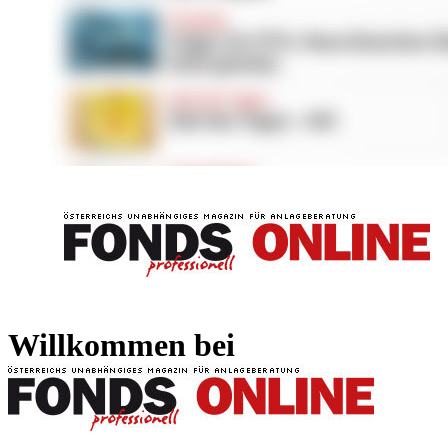
FONDS professionell
FONDS professi
Willkommen bei