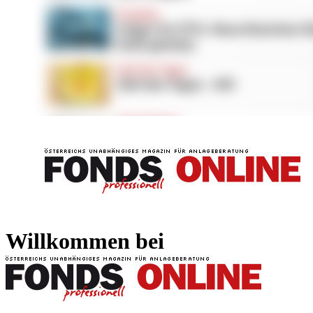
FONDS professionell
FONDS professi
Willkommen bei