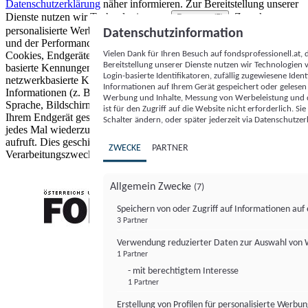
Datenschutzerklärung
näher informieren.
Zur Bereitstellung unserer
Dienste nutzen wir Technologien von
. Zwecke:
Partnern (5)
personalisierte Werbung und Inhalte, Messung von Werbeleistung
Datenschutzinformation
und der Performance von Inhalten sowie Zielgruppenforschung.
Vielen Dank für Ihren Besuch auf fondsprofessionell.at
Cookies, Endgeräte- oder ähnliche Online-Kennungen (z. B. login-
Bereitstellung unserer Dienste nutzen wir Technologien
basierte Kennungen, zufällig generierte Kennungen,
Login-basierte Identifikatoren, zufällig zugewiesene Id
netzwerkbasierte Kennungen) können zusammen mit anderen
Informationen auf Ihrem Gerät gespeichert oder gelese
Informationen (z. B. Browsertyp und Browserinformationen,
Werbung und Inhalte, Messung von Werbeleistung und d
Sprache, Bildschirmgröße, unterstützte Technologien usw.) auf
ist für den Zugriff auf die Website nicht erforderlich. S
Ihrem Endgerät gespeichert oder von dort ausgelesen werden, um es
Schalter ändern, oder später jederzeit via Datenschutzer
jedes Mal wiederzuerkennen, wenn es eine App oder einer Webseite
aufruft. Dies geschieht für einen oder mehrere der hier aufgeführten
ZWECKE
PARTNER
Verarbeitungszwecke.
Allgemein Zwecke
(7)
Speichern von oder Zugriff auf Informationen au
3 Partner
FONDS professionell
Verwendung reduzierter Daten zur Auswahl von
1 Partner
- mit berechtigtem Interesse
1 Partner
Erstellung von Profilen für personalisierte Werbu