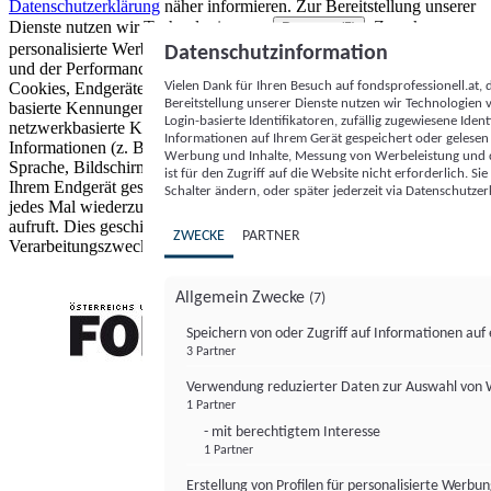
Datenschutzerklärung
näher informieren.
Zur Bereitstellung unserer
Dienste nutzen wir Technologien von
. Zwecke:
Partnern (5)
personalisierte Werbung und Inhalte, Messung von Werbeleistung
Datenschutzinformation
und der Performance von Inhalten sowie Zielgruppenforschung.
Vielen Dank für Ihren Besuch auf fondsprofessionell.at
Cookies, Endgeräte- oder ähnliche Online-Kennungen (z. B. login-
Bereitstellung unserer Dienste nutzen wir Technologien
basierte Kennungen, zufällig generierte Kennungen,
Login-basierte Identifikatoren, zufällig zugewiesene Id
netzwerkbasierte Kennungen) können zusammen mit anderen
Informationen auf Ihrem Gerät gespeichert oder gelese
Informationen (z. B. Browsertyp und Browserinformationen,
Werbung und Inhalte, Messung von Werbeleistung und d
Sprache, Bildschirmgröße, unterstützte Technologien usw.) auf
ist für den Zugriff auf die Website nicht erforderlich. S
Ihrem Endgerät gespeichert oder von dort ausgelesen werden, um es
Schalter ändern, oder später jederzeit via Datenschutzer
jedes Mal wiederzuerkennen, wenn es eine App oder einer Webseite
aufruft. Dies geschieht für einen oder mehrere der hier aufgeführten
ZWECKE
PARTNER
Verarbeitungszwecke.
Allgemein Zwecke
(7)
Speichern von oder Zugriff auf Informationen au
3 Partner
FONDS professionell
Verwendung reduzierter Daten zur Auswahl von
1 Partner
- mit berechtigtem Interesse
1 Partner
Erstellung von Profilen für personalisierte Werbu