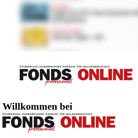
FONDS professionell
FONDS professi
Willkommen bei