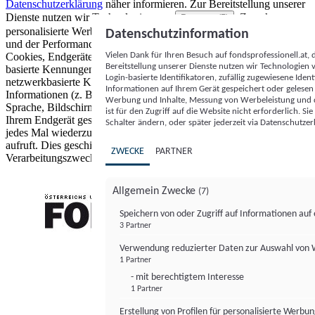
Datenschutzerklärung
näher informieren.
Zur Bereitstellung unserer
Dienste nutzen wir Technologien von
. Zwecke:
Partnern (5)
personalisierte Werbung und Inhalte, Messung von Werbeleistung
Datenschutzinformation
und der Performance von Inhalten sowie Zielgruppenforschung.
Vielen Dank für Ihren Besuch auf fondsprofessionell.at
Cookies, Endgeräte- oder ähnliche Online-Kennungen (z. B. login-
Bereitstellung unserer Dienste nutzen wir Technologien
basierte Kennungen, zufällig generierte Kennungen,
Login-basierte Identifikatoren, zufällig zugewiesene Id
netzwerkbasierte Kennungen) können zusammen mit anderen
Informationen auf Ihrem Gerät gespeichert oder gelese
Informationen (z. B. Browsertyp und Browserinformationen,
Werbung und Inhalte, Messung von Werbeleistung und d
Sprache, Bildschirmgröße, unterstützte Technologien usw.) auf
ist für den Zugriff auf die Website nicht erforderlich. S
Ihrem Endgerät gespeichert oder von dort ausgelesen werden, um es
Schalter ändern, oder später jederzeit via Datenschutzer
jedes Mal wiederzuerkennen, wenn es eine App oder einer Webseite
aufruft. Dies geschieht für einen oder mehrere der hier aufgeführten
ZWECKE
PARTNER
Verarbeitungszwecke.
Allgemein Zwecke
(7)
Speichern von oder Zugriff auf Informationen au
3 Partner
FONDS professionell
Verwendung reduzierter Daten zur Auswahl von
1 Partner
- mit berechtigtem Interesse
1 Partner
Erstellung von Profilen für personalisierte Werbu