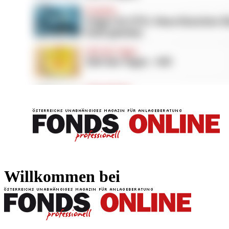
FONDS professionell
FONDS professi
Willkommen bei