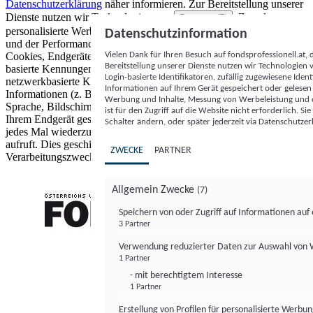
Datenschutzerklärung
näher informieren.
Zur Bereitstellung unserer
Dienste nutzen wir Technologien von
. Zwecke:
Partnern (5)
personalisierte Werbung und Inhalte, Messung von Werbeleistung
Datenschutzinformation
und der Performance von Inhalten sowie Zielgruppenforschung.
Vielen Dank für Ihren Besuch auf fondsprofessionell.at
Cookies, Endgeräte- oder ähnliche Online-Kennungen (z. B. login-
Bereitstellung unserer Dienste nutzen wir Technologien
basierte Kennungen, zufällig generierte Kennungen,
Login-basierte Identifikatoren, zufällig zugewiesene Id
netzwerkbasierte Kennungen) können zusammen mit anderen
Informationen auf Ihrem Gerät gespeichert oder gelese
Informationen (z. B. Browsertyp und Browserinformationen,
Werbung und Inhalte, Messung von Werbeleistung und d
Sprache, Bildschirmgröße, unterstützte Technologien usw.) auf
ist für den Zugriff auf die Website nicht erforderlich. S
Ihrem Endgerät gespeichert oder von dort ausgelesen werden, um es
Schalter ändern, oder später jederzeit via Datenschutzer
jedes Mal wiederzuerkennen, wenn es eine App oder einer Webseite
aufruft. Dies geschieht für einen oder mehrere der hier aufgeführten
ZWECKE
PARTNER
Verarbeitungszwecke.
Allgemein Zwecke
(7)
Speichern von oder Zugriff auf Informationen au
3 Partner
FONDS professionell
Verwendung reduzierter Daten zur Auswahl von
1 Partner
- mit berechtigtem Interesse
1 Partner
Erstellung von Profilen für personalisierte Werbu