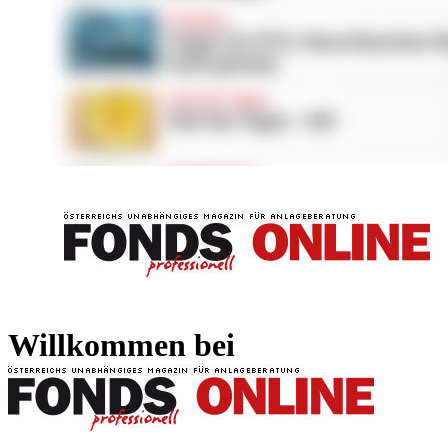
FONDS professionell
FONDS professi
Willkommen bei