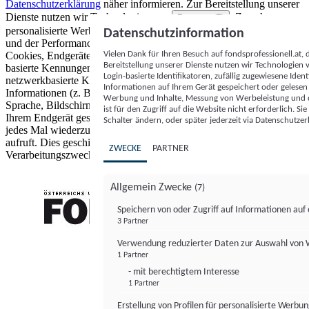
Datenschutzerklärung
näher informieren.
Zur Bereitstellung unserer
Dienste nutzen wir Technologien von
. Zwecke:
Partnern (5)
personalisierte Werbung und Inhalte, Messung von Werbeleistung
Datenschutzinformation
und der Performance von Inhalten sowie Zielgruppenforschung.
Vielen Dank für Ihren Besuch auf fondsprofessionell.at
Cookies, Endgeräte- oder ähnliche Online-Kennungen (z. B. login-
Bereitstellung unserer Dienste nutzen wir Technologien
basierte Kennungen, zufällig generierte Kennungen,
Login-basierte Identifikatoren, zufällig zugewiesene Id
netzwerkbasierte Kennungen) können zusammen mit anderen
Informationen auf Ihrem Gerät gespeichert oder gelese
Informationen (z. B. Browsertyp und Browserinformationen,
Werbung und Inhalte, Messung von Werbeleistung und d
Sprache, Bildschirmgröße, unterstützte Technologien usw.) auf
ist für den Zugriff auf die Website nicht erforderlich. S
Ihrem Endgerät gespeichert oder von dort ausgelesen werden, um es
Schalter ändern, oder später jederzeit via Datenschutzer
jedes Mal wiederzuerkennen, wenn es eine App oder einer Webseite
aufruft. Dies geschieht für einen oder mehrere der hier aufgeführten
ZWECKE
PARTNER
Verarbeitungszwecke.
Allgemein Zwecke
(7)
Speichern von oder Zugriff auf Informationen au
3 Partner
FONDS professionell
Verwendung reduzierter Daten zur Auswahl von
1 Partner
- mit berechtigtem Interesse
1 Partner
Erstellung von Profilen für personalisierte Werbu