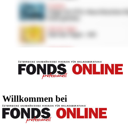
FONDS professionell
FONDS professi
Willkommen bei