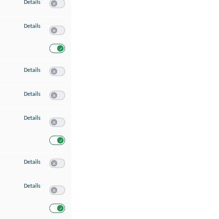
zu Speichern von oder Zugriff auf Informationen auf einem Endgerät
Details
Switch zum Einwilligen bzw. Ablehnen des Dienstes Speichern 
zu Verwendung reduzierter Daten zur Auswahl von Werbeanzeigen
Details
Switch zum Einwilligen bzw. Ablehnen des Dienstes Verwend
Switch zum Einwilligen bzw. Ablehnen des Dienstes Verwendu
zu Erstellung von Profilen für personalisierte Werbung
Details
Switch zum Einwilligen bzw. Ablehnen des Dienstes Erstellung 
zu Verwendung von Profilen zur Auswahl personalisierter Werbung
Details
Switch zum Einwilligen bzw. Ablehnen des Dienstes Verwendun
zu Messung der Werbeleistung
Details
Switch zum Einwilligen bzw. Ablehnen des Dienstes Messung 
Switch zum Einwilligen bzw. Ablehnen des Dienstes Messung d
zu Messung der Performance von Inhalten
Details
Switch zum Einwilligen bzw. Ablehnen des Dienstes Messung 
zu Analyse von Zielgruppen durch Statistiken oder Kombinationen von Dat
Details
Switch zum Einwilligen bzw. Ablehnen des Dienstes Analyse v
Switch zum Einwilligen bzw. Ablehnen des Dienstes Analyse v