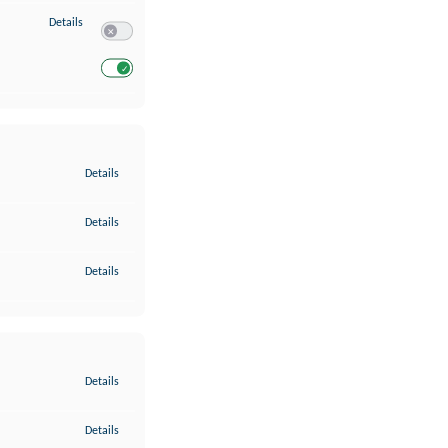
zu Entwicklung und Verbesserung der Angebote
Details
Switch zum Einwilligen bzw. Ablehnen des Dienstes Entwickl
Switch zum Einwilligen bzw. Ablehnen des Dienstes Entwicklu
zu Gewährleistung der Sicherheit, Verhinderung und Aufdeckung v
Details
zu Bereitstellung und Anzeige von Werbung und Inhalten
Details
zu Ihre Entscheidungen zum Datenschutz speichern und übermittel
Details
zu Abgleichung und Kombination von Daten aus unterschiedlichen 
Details
zu Verknüpfung verschiedener Endgeräte
Details