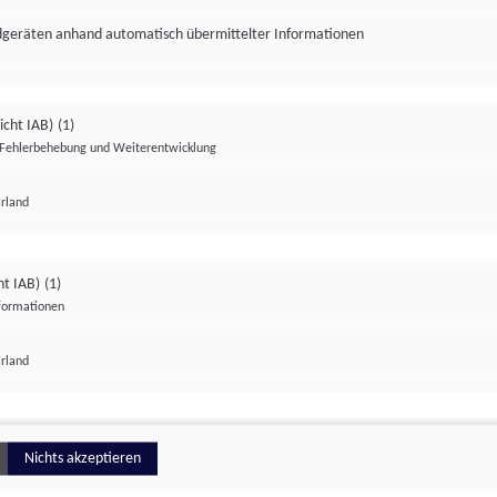
ndgeräten anhand automatisch übermittelter Informationen
icht IAB)
(1)
Fehlerbehebung und Weiterentwicklung
Irland
Impressum
Datenschutzerklärung
Datenschutzeinstellungen
ht IAB)
(1)
nformationen
Irland
ionell
Nichts akzeptieren