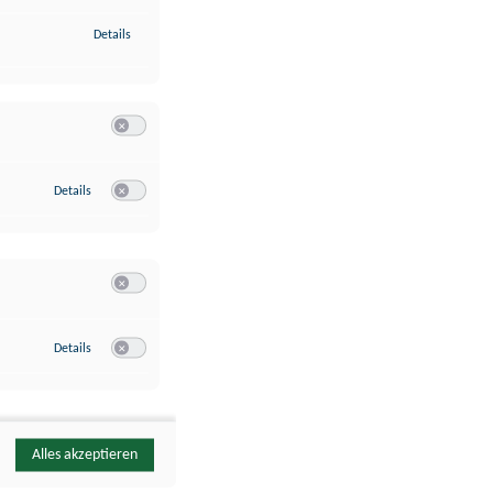
zu Identifikation von Endgeräten anhand automatisch übermittelte
Details
Switch zum Einwilligen bzw. Ablehnen der Kategorie Analyse / 
zu Google Analytics
Details
Switch zum Einwilligen bzw. Ablehnen des Dienstes Google Ana
Switch zum Einwilligen bzw. Ablehnen der Kategorie Sonstige 
zu YouTube
Details
Switch zum Einwilligen bzw. Ablehnen des Dienstes YouTube
Alles akzeptieren