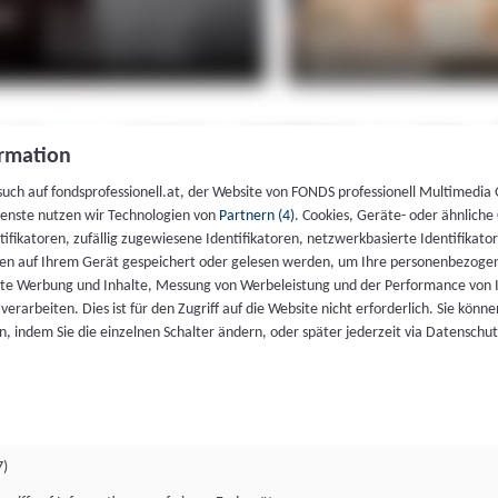
rmation
such auf fondsprofessionell.at, der Website von FONDS professionell Multimedia
ienste nutzen wir Technologien von
Partnern (4)
. Cookies, Geräte- oder ähnliche
entifikatoren, zufällig zugewiesene Identifikatoren, netzwerkbasierte Identifik
en auf Ihrem Gerät gespeichert oder gelesen werden, um Ihre personenbezogen
rte Werbung und Inhalte, Messung von Werbeleistung und der Performance von 
erarbeiten. Dies ist für den Zugriff auf die Website nicht erforderlich. Sie können
, indem Sie die einzelnen Schalter ändern, oder später jederzeit via Datenschu
7)