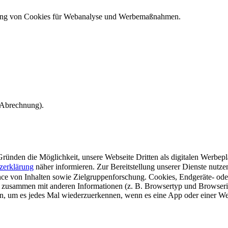
ndung von Cookies für Webanalyse und Werbemaßnahmen.
e Abrechnung).
ünden die Möglichkeit, unsere Webseite Dritten als digitalen Werbeplat
zerklärung
näher informieren.
Zur Bereitstellung unserer Dienste nutz
e von Inhalten sowie Zielgruppenforschung. Cookies, Endgeräte- ode
 zusammen mit anderen Informationen (z. B. Browsertyp und Browserin
n, um es jedes Mal wiederzuerkennen, wenn es eine App oder einer Webs