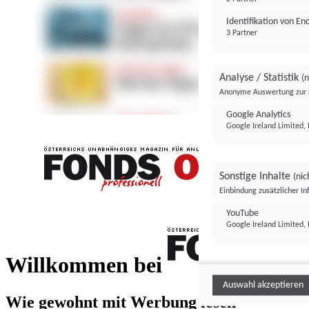
Identifikation von E
3 Partner
Analyse / Statistik
(n
Anonyme Auswertung zur 
Google Analytics
Google Ireland Limited, 
Sonstige Inhalte
(nic
Einbindung zusätzlicher I
FONDS professionell
YouTube
Google Ireland Limited, 
FONDS profess
Willkommen bei
Auswahl akzeptieren
Wie gewohnt mit Werbung lesen