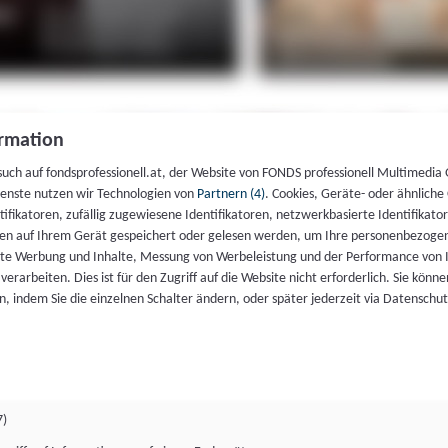
rmation
such auf fondsprofessionell.at, der Website von FONDS professionell Multimedia
ienste nutzen wir Technologien von
Partnern (4)
. Cookies, Geräte- oder ähnliche
entifikatoren, zufällig zugewiesene Identifikatoren, netzwerkbasierte Identifik
en auf Ihrem Gerät gespeichert oder gelesen werden, um Ihre personenbezogen
rte Werbung und Inhalte, Messung von Werbeleistung und der Performance von 
erarbeiten. Dies ist für den Zugriff auf die Website nicht erforderlich. Sie können
, indem Sie die einzelnen Schalter ändern, oder später jederzeit via Datenschu
7)