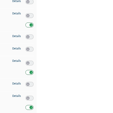
zu Speichern von oder Zugriff auf Informationen auf einem Endgerät
Details
Switch zum Einwilligen bzw. Ablehnen des Dienstes Speichern 
zu Verwendung reduzierter Daten zur Auswahl von Werbeanzeigen
Details
Switch zum Einwilligen bzw. Ablehnen des Dienstes Verwend
Switch zum Einwilligen bzw. Ablehnen des Dienstes Verwendu
zu Erstellung von Profilen für personalisierte Werbung
Details
Switch zum Einwilligen bzw. Ablehnen des Dienstes Erstellung 
zu Verwendung von Profilen zur Auswahl personalisierter Werbung
Details
Switch zum Einwilligen bzw. Ablehnen des Dienstes Verwendun
zu Messung der Werbeleistung
Details
Switch zum Einwilligen bzw. Ablehnen des Dienstes Messung 
Switch zum Einwilligen bzw. Ablehnen des Dienstes Messung d
zu Messung der Performance von Inhalten
Details
Switch zum Einwilligen bzw. Ablehnen des Dienstes Messung 
zu Analyse von Zielgruppen durch Statistiken oder Kombinationen von Dat
Details
Switch zum Einwilligen bzw. Ablehnen des Dienstes Analyse v
Switch zum Einwilligen bzw. Ablehnen des Dienstes Analyse v