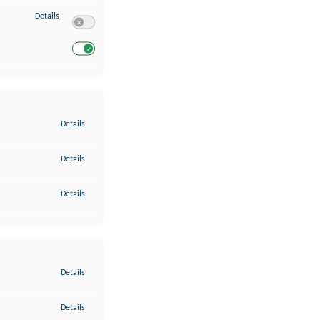
zu Entwicklung und Verbesserung der Angebote
Details
Switch zum Einwilligen bzw. Ablehnen des Dienstes Entwickl
Switch zum Einwilligen bzw. Ablehnen des Dienstes Entwicklu
zu Gewährleistung der Sicherheit, Verhinderung und Aufdeckung v
Details
zu Bereitstellung und Anzeige von Werbung und Inhalten
Details
zu Ihre Entscheidungen zum Datenschutz speichern und übermittel
Details
zu Abgleichung und Kombination von Daten aus unterschiedlichen 
Details
zu Verknüpfung verschiedener Endgeräte
Details