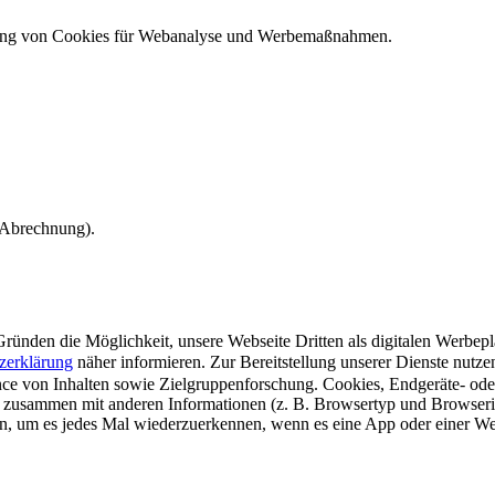
ndung von Cookies für Webanalyse und Werbemaßnahmen.
e Abrechnung).
ünden die Möglichkeit, unsere Webseite Dritten als digitalen Werbeplat
zerklärung
näher informieren.
Zur Bereitstellung unserer Dienste nutz
e von Inhalten sowie Zielgruppenforschung. Cookies, Endgeräte- ode
 zusammen mit anderen Informationen (z. B. Browsertyp und Browserin
n, um es jedes Mal wiederzuerkennen, wenn es eine App oder einer Webs