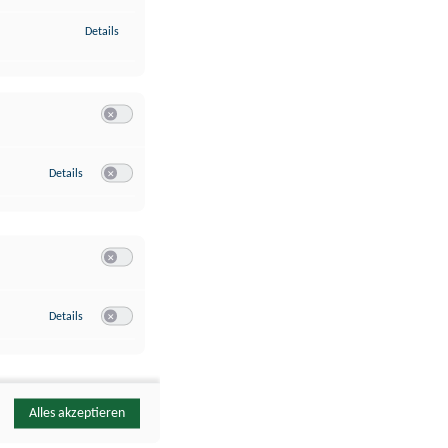
zu Identifikation von Endgeräten anhand automatisch übermittelte
Details
Switch zum Einwilligen bzw. Ablehnen der Kategorie Analyse / 
zu Google Analytics
Details
Switch zum Einwilligen bzw. Ablehnen des Dienstes Google Ana
Switch zum Einwilligen bzw. Ablehnen der Kategorie Sonstige 
zu YouTube
Details
Switch zum Einwilligen bzw. Ablehnen des Dienstes YouTube
Alles akzeptieren