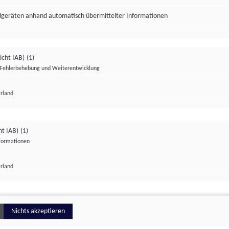
ndgeräten anhand automatisch übermittelter Informationen
icht IAB)
(1)
Fehlerbehebung und Weiterentwicklung
Irland
Impressum
Datenschutzerklärung
Datenschutzeinstellungen
ht IAB)
(1)
nformationen
Irland
ionell
Nichts akzeptieren