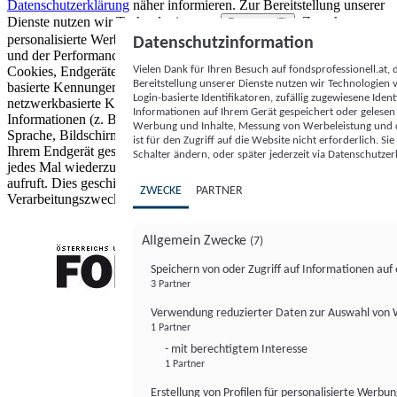
Datenschutzerklärung
näher informieren.
Zur Bereitstellung unserer
Dienste nutzen wir Technologien von
. Zwecke:
Partnern (5)
personalisierte Werbung und Inhalte, Messung von Werbeleistung
Datenschutzinformation
und der Performance von Inhalten sowie Zielgruppenforschung.
Vielen Dank für Ihren Besuch auf fondsprofessionell.at
Cookies, Endgeräte- oder ähnliche Online-Kennungen (z. B. login-
Bereitstellung unserer Dienste nutzen wir Technologien
basierte Kennungen, zufällig generierte Kennungen,
Login-basierte Identifikatoren, zufällig zugewiesene Id
netzwerkbasierte Kennungen) können zusammen mit anderen
Informationen auf Ihrem Gerät gespeichert oder gelese
Informationen (z. B. Browsertyp und Browserinformationen,
Werbung und Inhalte, Messung von Werbeleistung und d
Sprache, Bildschirmgröße, unterstützte Technologien usw.) auf
ist für den Zugriff auf die Website nicht erforderlich. S
Ihrem Endgerät gespeichert oder von dort ausgelesen werden, um es
Schalter ändern, oder später jederzeit via Datenschutzer
jedes Mal wiederzuerkennen, wenn es eine App oder einer Webseite
aufruft. Dies geschieht für einen oder mehrere der hier aufgeführten
ZWECKE
PARTNER
Verarbeitungszwecke.
Allgemein Zwecke
(7)
Speichern von oder Zugriff auf Informationen au
3 Partner
FONDS professionell
Verwendung reduzierter Daten zur Auswahl von
1 Partner
- mit berechtigtem Interesse
1 Partner
Erstellung von Profilen für personalisierte Werbu