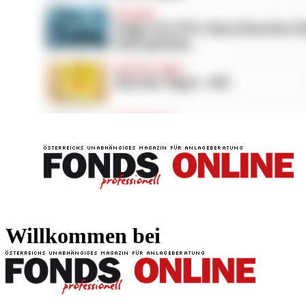
FONDS professionell
FONDS professi
Willkommen bei