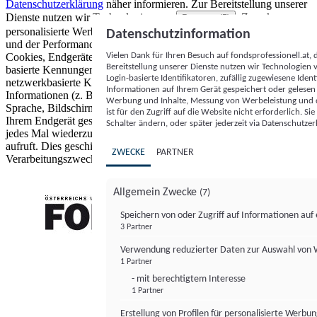
Datenschutzerklärung
näher informieren.
Zur Bereitstellung unserer
Dienste nutzen wir Technologien von
. Zwecke:
Partnern (5)
personalisierte Werbung und Inhalte, Messung von Werbeleistung
Datenschutzinformation
und der Performance von Inhalten sowie Zielgruppenforschung.
Vielen Dank für Ihren Besuch auf fondsprofessionell.at
Cookies, Endgeräte- oder ähnliche Online-Kennungen (z. B. login-
Bereitstellung unserer Dienste nutzen wir Technologien
basierte Kennungen, zufällig generierte Kennungen,
Login-basierte Identifikatoren, zufällig zugewiesene Id
netzwerkbasierte Kennungen) können zusammen mit anderen
Informationen auf Ihrem Gerät gespeichert oder gelese
Informationen (z. B. Browsertyp und Browserinformationen,
Werbung und Inhalte, Messung von Werbeleistung und d
Sprache, Bildschirmgröße, unterstützte Technologien usw.) auf
ist für den Zugriff auf die Website nicht erforderlich. S
Ihrem Endgerät gespeichert oder von dort ausgelesen werden, um es
Schalter ändern, oder später jederzeit via Datenschutzer
jedes Mal wiederzuerkennen, wenn es eine App oder einer Webseite
aufruft. Dies geschieht für einen oder mehrere der hier aufgeführten
ZWECKE
PARTNER
Verarbeitungszwecke.
Allgemein Zwecke
(7)
Speichern von oder Zugriff auf Informationen au
3 Partner
FONDS professionell
Verwendung reduzierter Daten zur Auswahl von
1 Partner
- mit berechtigtem Interesse
1 Partner
Erstellung von Profilen für personalisierte Werbu