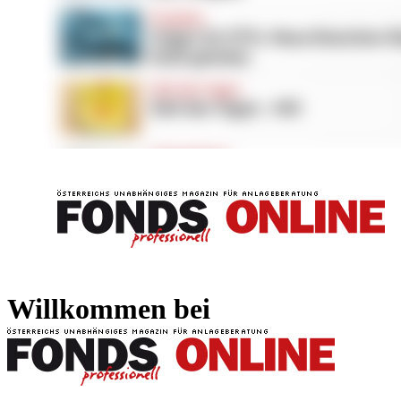
FONDS professionell
FONDS professi
Willkommen bei