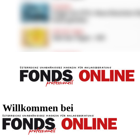
FONDS professionell
FONDS professi
Willkommen bei