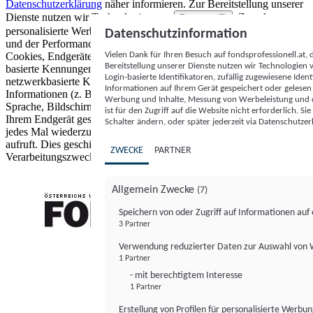
Datenschutzerklärung
näher informieren.
Zur Bereitstellung unserer
Dienste nutzen wir Technologien von
. Zwecke:
Partnern (5)
personalisierte Werbung und Inhalte, Messung von Werbeleistung
Datenschutzinformation
und der Performance von Inhalten sowie Zielgruppenforschung.
Vielen Dank für Ihren Besuch auf fondsprofessionell.at
Cookies, Endgeräte- oder ähnliche Online-Kennungen (z. B. login-
Bereitstellung unserer Dienste nutzen wir Technologien
basierte Kennungen, zufällig generierte Kennungen,
Login-basierte Identifikatoren, zufällig zugewiesene Id
netzwerkbasierte Kennungen) können zusammen mit anderen
Informationen auf Ihrem Gerät gespeichert oder gelese
Informationen (z. B. Browsertyp und Browserinformationen,
Werbung und Inhalte, Messung von Werbeleistung und d
Sprache, Bildschirmgröße, unterstützte Technologien usw.) auf
ist für den Zugriff auf die Website nicht erforderlich. S
Ihrem Endgerät gespeichert oder von dort ausgelesen werden, um es
Schalter ändern, oder später jederzeit via Datenschutzer
jedes Mal wiederzuerkennen, wenn es eine App oder einer Webseite
aufruft. Dies geschieht für einen oder mehrere der hier aufgeführten
ZWECKE
PARTNER
Verarbeitungszwecke.
Allgemein Zwecke
(7)
Speichern von oder Zugriff auf Informationen au
3 Partner
FONDS professionell
Verwendung reduzierter Daten zur Auswahl von
1 Partner
- mit berechtigtem Interesse
1 Partner
Erstellung von Profilen für personalisierte Werbu