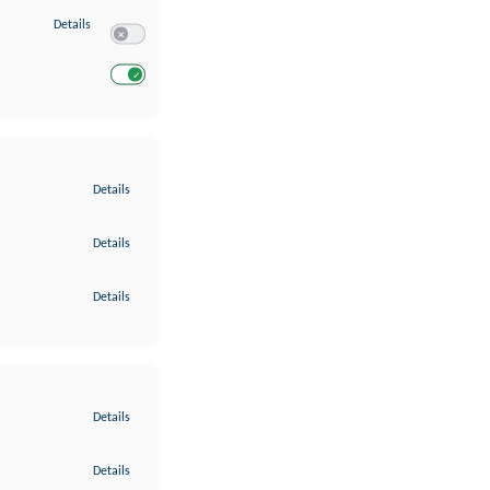
zu Entwicklung und Verbesserung der Angebote
Details
Switch zum Einwilligen bzw. Ablehnen des Dienstes Entwickl
Switch zum Einwilligen bzw. Ablehnen des Dienstes Entwicklu
zu Gewährleistung der Sicherheit, Verhinderung und Aufdeckung v
Details
zu Bereitstellung und Anzeige von Werbung und Inhalten
Details
zu Ihre Entscheidungen zum Datenschutz speichern und übermittel
Details
zu Abgleichung und Kombination von Daten aus unterschiedlichen 
Details
zu Verknüpfung verschiedener Endgeräte
Details