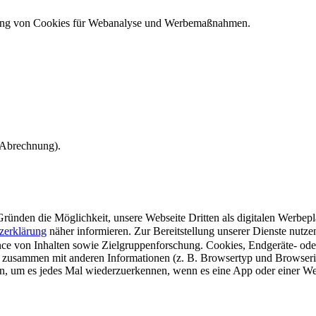
ndung von Cookies für Webanalyse und Werbemaßnahmen.
e Abrechnung).
ünden die Möglichkeit, unsere Webseite Dritten als digitalen Werbeplat
zerklärung
näher informieren.
Zur Bereitstellung unserer Dienste nutz
e von Inhalten sowie Zielgruppenforschung. Cookies, Endgeräte- ode
 zusammen mit anderen Informationen (z. B. Browsertyp und Browserin
n, um es jedes Mal wiederzuerkennen, wenn es eine App oder einer Webs