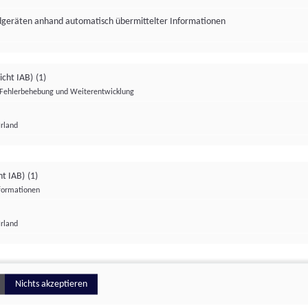
ndgeräten anhand automatisch übermittelter Informationen
icht IAB)
(1)
Fehlerbehebung und Weiterentwicklung
Irland
Impressum
Datenschutzerklärung
Datenschutzeinstellungen
ht IAB)
(1)
nformationen
Irland
ionell
Nichts akzeptieren