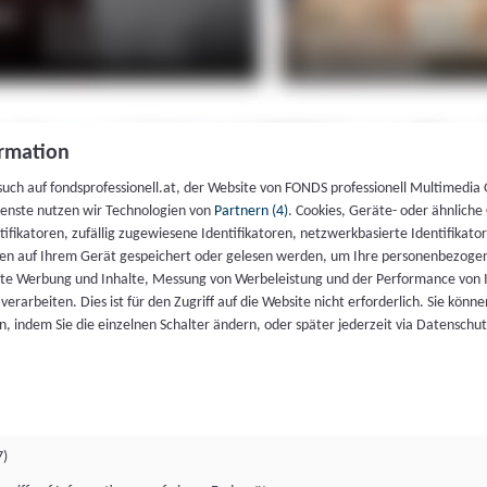
rmation
such auf fondsprofessionell.at, der Website von FONDS professionell Multimedia
ienste nutzen wir Technologien von
Partnern (4)
. Cookies, Geräte- oder ähnliche
entifikatoren, zufällig zugewiesene Identifikatoren, netzwerkbasierte Identifik
en auf Ihrem Gerät gespeichert oder gelesen werden, um Ihre personenbezogen
rte Werbung und Inhalte, Messung von Werbeleistung und der Performance von 
erarbeiten. Dies ist für den Zugriff auf die Website nicht erforderlich. Sie können
, indem Sie die einzelnen Schalter ändern, oder später jederzeit via Datenschu
7)