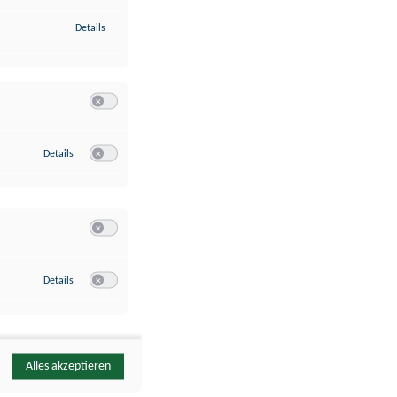
zu Identifikation von Endgeräten anhand automatisch übermittelte
Details
Switch zum Einwilligen bzw. Ablehnen der Kategorie Analyse / 
zu Google Analytics
Details
Switch zum Einwilligen bzw. Ablehnen des Dienstes Google Ana
Switch zum Einwilligen bzw. Ablehnen der Kategorie Sonstige 
zu YouTube
Details
Switch zum Einwilligen bzw. Ablehnen des Dienstes YouTube
Alles akzeptieren