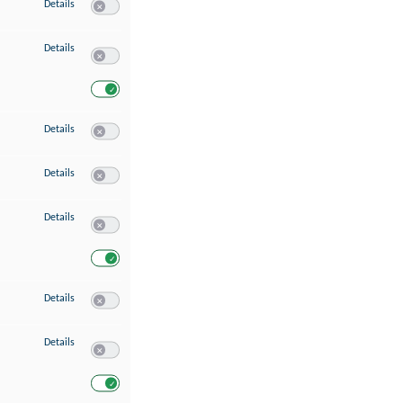
zu Speichern von oder Zugriff auf Informationen auf einem Endgerät
Details
Switch zum Einwilligen bzw. Ablehnen des Dienstes Speichern 
zu Verwendung reduzierter Daten zur Auswahl von Werbeanzeigen
Details
Switch zum Einwilligen bzw. Ablehnen des Dienstes Verwend
Switch zum Einwilligen bzw. Ablehnen des Dienstes Verwendu
zu Erstellung von Profilen für personalisierte Werbung
Details
Switch zum Einwilligen bzw. Ablehnen des Dienstes Erstellung 
zu Verwendung von Profilen zur Auswahl personalisierter Werbung
Details
Switch zum Einwilligen bzw. Ablehnen des Dienstes Verwendun
zu Messung der Werbeleistung
Details
Switch zum Einwilligen bzw. Ablehnen des Dienstes Messung 
Switch zum Einwilligen bzw. Ablehnen des Dienstes Messung d
zu Messung der Performance von Inhalten
Details
Switch zum Einwilligen bzw. Ablehnen des Dienstes Messung 
zu Analyse von Zielgruppen durch Statistiken oder Kombinationen von Dat
Details
Switch zum Einwilligen bzw. Ablehnen des Dienstes Analyse v
Switch zum Einwilligen bzw. Ablehnen des Dienstes Analyse v