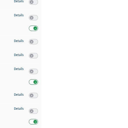
zu Speichern von oder Zugriff auf Informationen auf einem Endgerät
Details
Switch zum Einwilligen bzw. Ablehnen des Dienstes Speichern 
zu Verwendung reduzierter Daten zur Auswahl von Werbeanzeigen
Details
Switch zum Einwilligen bzw. Ablehnen des Dienstes Verwend
Switch zum Einwilligen bzw. Ablehnen des Dienstes Verwendu
zu Erstellung von Profilen für personalisierte Werbung
Details
Switch zum Einwilligen bzw. Ablehnen des Dienstes Erstellung 
zu Verwendung von Profilen zur Auswahl personalisierter Werbung
Details
Switch zum Einwilligen bzw. Ablehnen des Dienstes Verwendun
zu Messung der Werbeleistung
Details
Switch zum Einwilligen bzw. Ablehnen des Dienstes Messung 
Switch zum Einwilligen bzw. Ablehnen des Dienstes Messung d
zu Messung der Performance von Inhalten
Details
Switch zum Einwilligen bzw. Ablehnen des Dienstes Messung 
zu Analyse von Zielgruppen durch Statistiken oder Kombinationen von Dat
Details
Switch zum Einwilligen bzw. Ablehnen des Dienstes Analyse v
Switch zum Einwilligen bzw. Ablehnen des Dienstes Analyse v