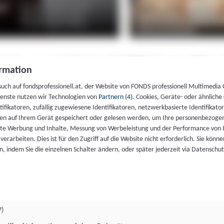
rmation
such auf fondsprofessionell.at, der Website von FONDS professionell Multimedia
ienste nutzen wir Technologien von
Partnern (4)
. Cookies, Geräte- oder ähnliche
entifikatoren, zufällig zugewiesene Identifikatoren, netzwerkbasierte Identifik
en auf Ihrem Gerät gespeichert oder gelesen werden, um Ihre personenbezogen
rte Werbung und Inhalte, Messung von Werbeleistung und der Performance von 
erarbeiten. Dies ist für den Zugriff auf die Website nicht erforderlich. Sie können
, indem Sie die einzelnen Schalter ändern, oder später jederzeit via Datenschu
7)