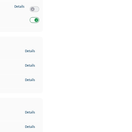
zu Entwicklung und Verbesserung der Angebote
Details
Switch zum Einwilligen bzw. Ablehnen des Dienstes Entwickl
Switch zum Einwilligen bzw. Ablehnen des Dienstes Entwicklu
zu Gewährleistung der Sicherheit, Verhinderung und Aufdeckung v
Details
zu Bereitstellung und Anzeige von Werbung und Inhalten
Details
zu Ihre Entscheidungen zum Datenschutz speichern und übermittel
Details
zu Abgleichung und Kombination von Daten aus unterschiedlichen 
Details
zu Verknüpfung verschiedener Endgeräte
Details