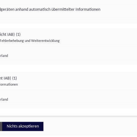
ndgeräten anhand automatisch übermittelter Informationen
icht IAB)
(1)
Fehlerbehebung und Weiterentwicklung
Irland
Impressum
Datenschutzerklärung
Datenschutzeinstellungen
ht IAB)
(1)
nformationen
Irland
ionell
Nichts akzeptieren