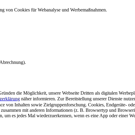
ndung von Cookies für Webanalyse und Werbemaßnahmen.
e Abrechnung).
ünden die Möglichkeit, unsere Webseite Dritten als digitalen Werbeplat
zerklärung
näher informieren.
Zur Bereitstellung unserer Dienste nutz
e von Inhalten sowie Zielgruppenforschung. Cookies, Endgeräte- ode
 zusammen mit anderen Informationen (z. B. Browsertyp und Browserin
n, um es jedes Mal wiederzuerkennen, wenn es eine App oder einer Webs