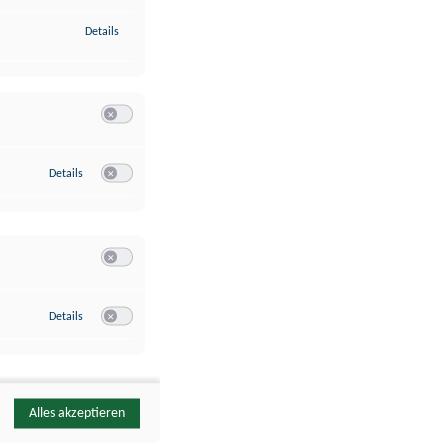
zu Identifikation von Endgeräten anhand automatisch übermittelte
Details
Switch zum Einwilligen bzw. Ablehnen der Kategorie Analyse / 
zu Google Analytics
Details
Switch zum Einwilligen bzw. Ablehnen des Dienstes Google Ana
Switch zum Einwilligen bzw. Ablehnen der Kategorie Sonstige 
zu YouTube
Details
Switch zum Einwilligen bzw. Ablehnen des Dienstes YouTube
Alles akzeptieren