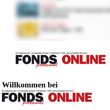
FONDS professionell
FONDS professi
Willkommen bei