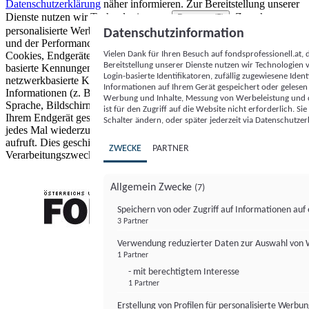
Datenschutzerklärung
näher informieren.
Zur Bereitstellung unserer
Dienste nutzen wir Technologien von
. Zwecke:
Partnern (5)
personalisierte Werbung und Inhalte, Messung von Werbeleistung
Datenschutzinformation
und der Performance von Inhalten sowie Zielgruppenforschung.
Vielen Dank für Ihren Besuch auf fondsprofessionell.at
Cookies, Endgeräte- oder ähnliche Online-Kennungen (z. B. login-
Bereitstellung unserer Dienste nutzen wir Technologien
basierte Kennungen, zufällig generierte Kennungen,
Login-basierte Identifikatoren, zufällig zugewiesene Id
netzwerkbasierte Kennungen) können zusammen mit anderen
Informationen auf Ihrem Gerät gespeichert oder gelese
Informationen (z. B. Browsertyp und Browserinformationen,
Werbung und Inhalte, Messung von Werbeleistung und d
Sprache, Bildschirmgröße, unterstützte Technologien usw.) auf
ist für den Zugriff auf die Website nicht erforderlich. S
Ihrem Endgerät gespeichert oder von dort ausgelesen werden, um es
Schalter ändern, oder später jederzeit via Datenschutzer
jedes Mal wiederzuerkennen, wenn es eine App oder einer Webseite
aufruft. Dies geschieht für einen oder mehrere der hier aufgeführten
ZWECKE
PARTNER
Verarbeitungszwecke.
Allgemein Zwecke
(7)
Speichern von oder Zugriff auf Informationen au
3 Partner
FONDS professionell
Verwendung reduzierter Daten zur Auswahl von
1 Partner
- mit berechtigtem Interesse
1 Partner
Erstellung von Profilen für personalisierte Werbu