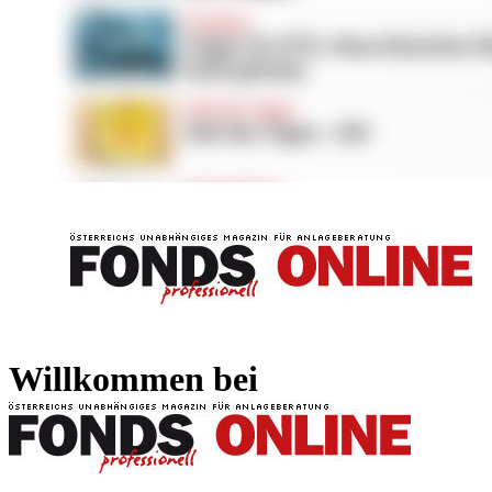
FONDS professionell
FONDS professi
Willkommen bei