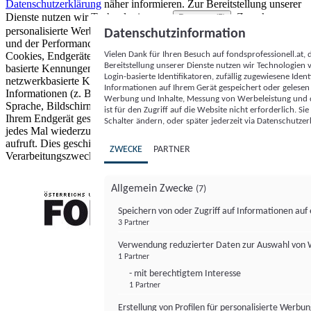
Datenschutzerklärung
näher informieren.
Zur Bereitstellung unserer
Dienste nutzen wir Technologien von
. Zwecke:
Partnern (5)
personalisierte Werbung und Inhalte, Messung von Werbeleistung
Datenschutzinformation
und der Performance von Inhalten sowie Zielgruppenforschung.
Vielen Dank für Ihren Besuch auf fondsprofessionell.at
Cookies, Endgeräte- oder ähnliche Online-Kennungen (z. B. login-
Bereitstellung unserer Dienste nutzen wir Technologien
basierte Kennungen, zufällig generierte Kennungen,
Login-basierte Identifikatoren, zufällig zugewiesene Id
netzwerkbasierte Kennungen) können zusammen mit anderen
Informationen auf Ihrem Gerät gespeichert oder gelese
Informationen (z. B. Browsertyp und Browserinformationen,
Werbung und Inhalte, Messung von Werbeleistung und d
Sprache, Bildschirmgröße, unterstützte Technologien usw.) auf
ist für den Zugriff auf die Website nicht erforderlich. S
Ihrem Endgerät gespeichert oder von dort ausgelesen werden, um es
Schalter ändern, oder später jederzeit via Datenschutzer
jedes Mal wiederzuerkennen, wenn es eine App oder einer Webseite
aufruft. Dies geschieht für einen oder mehrere der hier aufgeführten
ZWECKE
PARTNER
Verarbeitungszwecke.
Allgemein Zwecke
(7)
Speichern von oder Zugriff auf Informationen au
3 Partner
FONDS professionell
Verwendung reduzierter Daten zur Auswahl von
1 Partner
- mit berechtigtem Interesse
1 Partner
Erstellung von Profilen für personalisierte Werbu