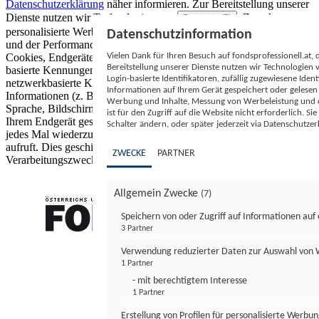
Datenschutzerklärung
näher informieren.
Zur Bereitstellung unserer
Dienste nutzen wir Technologien von
. Zwecke:
Partnern (5)
personalisierte Werbung und Inhalte, Messung von Werbeleistung
Datenschutzinformation
und der Performance von Inhalten sowie Zielgruppenforschung.
Vielen Dank für Ihren Besuch auf fondsprofessionell.at
Cookies, Endgeräte- oder ähnliche Online-Kennungen (z. B. login-
Bereitstellung unserer Dienste nutzen wir Technologien
basierte Kennungen, zufällig generierte Kennungen,
Login-basierte Identifikatoren, zufällig zugewiesene Id
netzwerkbasierte Kennungen) können zusammen mit anderen
Informationen auf Ihrem Gerät gespeichert oder gelese
Informationen (z. B. Browsertyp und Browserinformationen,
Werbung und Inhalte, Messung von Werbeleistung und d
Sprache, Bildschirmgröße, unterstützte Technologien usw.) auf
ist für den Zugriff auf die Website nicht erforderlich. S
Ihrem Endgerät gespeichert oder von dort ausgelesen werden, um es
Schalter ändern, oder später jederzeit via Datenschutzer
jedes Mal wiederzuerkennen, wenn es eine App oder einer Webseite
aufruft. Dies geschieht für einen oder mehrere der hier aufgeführten
ZWECKE
PARTNER
Verarbeitungszwecke.
Allgemein Zwecke
(7)
Speichern von oder Zugriff auf Informationen au
3 Partner
FONDS professionell
Verwendung reduzierter Daten zur Auswahl von
1 Partner
- mit berechtigtem Interesse
1 Partner
Erstellung von Profilen für personalisierte Werbu