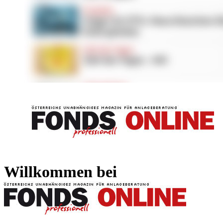
FONDS professionell
FONDS professi
Willkommen bei