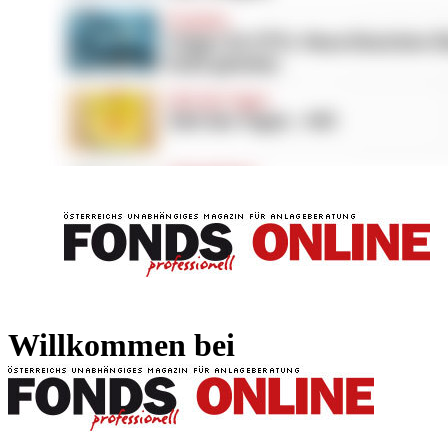
FONDS professionell
FONDS professi
Willkommen bei