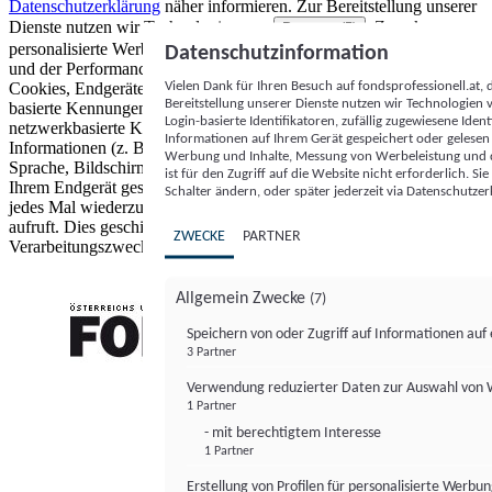
Datenschutzerklärung
näher informieren.
Zur Bereitstellung unserer
Dienste nutzen wir Technologien von
. Zwecke:
Partnern (5)
personalisierte Werbung und Inhalte, Messung von Werbeleistung
Datenschutzinformation
und der Performance von Inhalten sowie Zielgruppenforschung.
Vielen Dank für Ihren Besuch auf fondsprofessionell.at
Cookies, Endgeräte- oder ähnliche Online-Kennungen (z. B. login-
Bereitstellung unserer Dienste nutzen wir Technologien
basierte Kennungen, zufällig generierte Kennungen,
Login-basierte Identifikatoren, zufällig zugewiesene Id
netzwerkbasierte Kennungen) können zusammen mit anderen
Informationen auf Ihrem Gerät gespeichert oder gelese
Informationen (z. B. Browsertyp und Browserinformationen,
Werbung und Inhalte, Messung von Werbeleistung und d
Sprache, Bildschirmgröße, unterstützte Technologien usw.) auf
ist für den Zugriff auf die Website nicht erforderlich. S
Ihrem Endgerät gespeichert oder von dort ausgelesen werden, um es
Schalter ändern, oder später jederzeit via Datenschutzer
jedes Mal wiederzuerkennen, wenn es eine App oder einer Webseite
aufruft. Dies geschieht für einen oder mehrere der hier aufgeführten
ZWECKE
PARTNER
Verarbeitungszwecke.
Allgemein Zwecke
(7)
Speichern von oder Zugriff auf Informationen au
3 Partner
FONDS professionell
Verwendung reduzierter Daten zur Auswahl von
1 Partner
- mit berechtigtem Interesse
1 Partner
Erstellung von Profilen für personalisierte Werbu