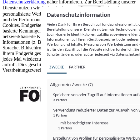
Datenschutzerklärung
näher informieren.
Zur Bereitstellung unserer
Dienste nutzen wir Technologien von
. Zwecke:
Partnern (5)
personalisierte Werbung und Inhalte, Messung von Werbeleistung
Datenschutzinformation
und der Performance von Inhalten sowie Zielgruppenforschung.
Vielen Dank für Ihren Besuch auf fondsprofessionell.at
Cookies, Endgeräte- oder ähnliche Online-Kennungen (z. B. login-
Bereitstellung unserer Dienste nutzen wir Technologien
basierte Kennungen, zufällig generierte Kennungen,
Login-basierte Identifikatoren, zufällig zugewiesene Id
netzwerkbasierte Kennungen) können zusammen mit anderen
Informationen auf Ihrem Gerät gespeichert oder gelese
Informationen (z. B. Browsertyp und Browserinformationen,
Werbung und Inhalte, Messung von Werbeleistung und d
Sprache, Bildschirmgröße, unterstützte Technologien usw.) auf
ist für den Zugriff auf die Website nicht erforderlich. S
Ihrem Endgerät gespeichert oder von dort ausgelesen werden, um es
Schalter ändern, oder später jederzeit via Datenschutzer
jedes Mal wiederzuerkennen, wenn es eine App oder einer Webseite
aufruft. Dies geschieht für einen oder mehrere der hier aufgeführten
ZWECKE
PARTNER
Verarbeitungszwecke.
Allgemein Zwecke
(7)
Speichern von oder Zugriff auf Informationen au
3 Partner
FONDS professionell
Verwendung reduzierter Daten zur Auswahl von
1 Partner
- mit berechtigtem Interesse
1 Partner
Erstellung von Profilen für personalisierte Werbu