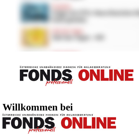
FONDS professionell
FONDS professi
Willkommen bei