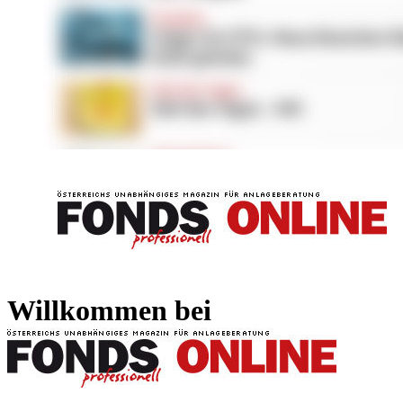
FONDS professionell
FONDS professi
Willkommen bei