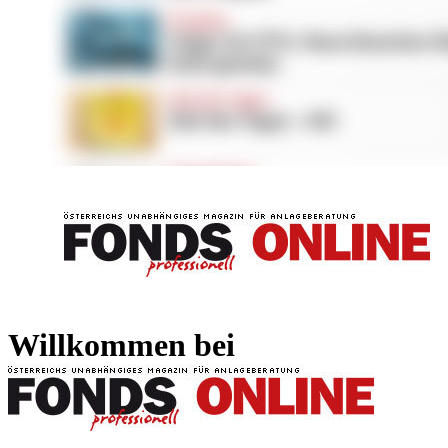
FONDS professionell
FONDS professi
Willkommen bei