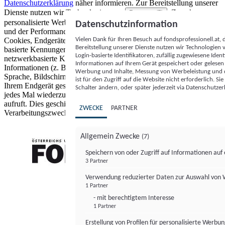
Datenschutzerklärung
näher informieren.
Zur Bereitstellung unserer
Dienste nutzen wir Technologien von
. Zwecke:
Partnern (5)
personalisierte Werbung und Inhalte, Messung von Werbeleistung
Datenschutzinformation
und der Performance von Inhalten sowie Zielgruppenforschung.
Vielen Dank für Ihren Besuch auf fondsprofessionell.at
Cookies, Endgeräte- oder ähnliche Online-Kennungen (z. B. login-
Bereitstellung unserer Dienste nutzen wir Technologien
basierte Kennungen, zufällig generierte Kennungen,
Login-basierte Identifikatoren, zufällig zugewiesene Id
netzwerkbasierte Kennungen) können zusammen mit anderen
Informationen auf Ihrem Gerät gespeichert oder gelese
Informationen (z. B. Browsertyp und Browserinformationen,
Werbung und Inhalte, Messung von Werbeleistung und d
Sprache, Bildschirmgröße, unterstützte Technologien usw.) auf
ist für den Zugriff auf die Website nicht erforderlich. S
Ihrem Endgerät gespeichert oder von dort ausgelesen werden, um es
Schalter ändern, oder später jederzeit via Datenschutzer
jedes Mal wiederzuerkennen, wenn es eine App oder einer Webseite
aufruft. Dies geschieht für einen oder mehrere der hier aufgeführten
ZWECKE
PARTNER
Verarbeitungszwecke.
Allgemein Zwecke
(7)
Speichern von oder Zugriff auf Informationen au
3 Partner
FONDS professionell
Verwendung reduzierter Daten zur Auswahl von
1 Partner
- mit berechtigtem Interesse
1 Partner
Erstellung von Profilen für personalisierte Werbu