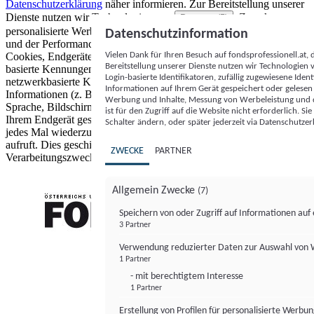
Datenschutzerklärung
näher informieren.
Zur Bereitstellung unserer
Dienste nutzen wir Technologien von
. Zwecke:
Partnern (5)
personalisierte Werbung und Inhalte, Messung von Werbeleistung
Datenschutzinformation
und der Performance von Inhalten sowie Zielgruppenforschung.
Vielen Dank für Ihren Besuch auf fondsprofessionell.at
Cookies, Endgeräte- oder ähnliche Online-Kennungen (z. B. login-
Bereitstellung unserer Dienste nutzen wir Technologien
basierte Kennungen, zufällig generierte Kennungen,
Login-basierte Identifikatoren, zufällig zugewiesene Id
netzwerkbasierte Kennungen) können zusammen mit anderen
Informationen auf Ihrem Gerät gespeichert oder gelese
Informationen (z. B. Browsertyp und Browserinformationen,
Werbung und Inhalte, Messung von Werbeleistung und d
Sprache, Bildschirmgröße, unterstützte Technologien usw.) auf
ist für den Zugriff auf die Website nicht erforderlich. S
Ihrem Endgerät gespeichert oder von dort ausgelesen werden, um es
Schalter ändern, oder später jederzeit via Datenschutzer
jedes Mal wiederzuerkennen, wenn es eine App oder einer Webseite
aufruft. Dies geschieht für einen oder mehrere der hier aufgeführten
ZWECKE
PARTNER
Verarbeitungszwecke.
Allgemein Zwecke
(7)
Speichern von oder Zugriff auf Informationen au
3 Partner
FONDS professionell
Verwendung reduzierter Daten zur Auswahl von
1 Partner
- mit berechtigtem Interesse
1 Partner
Erstellung von Profilen für personalisierte Werbu