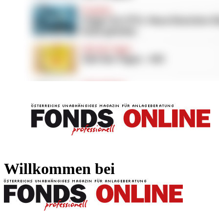
FONDS professionell
FONDS professi
Willkommen bei