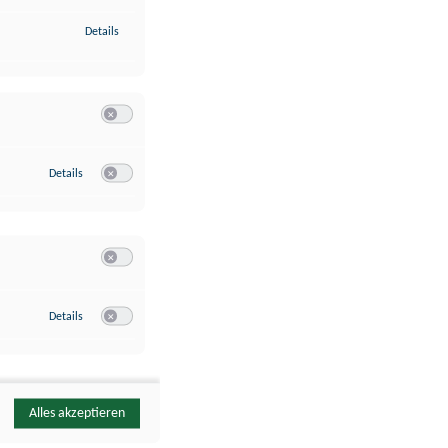
zu Identifikation von Endgeräten anhand automatisch übermittelte
Details
Switch zum Einwilligen bzw. Ablehnen der Kategorie Analyse / 
zu Google Analytics
Details
Switch zum Einwilligen bzw. Ablehnen des Dienstes Google Ana
Switch zum Einwilligen bzw. Ablehnen der Kategorie Sonstige 
zu YouTube
Details
Switch zum Einwilligen bzw. Ablehnen des Dienstes YouTube
Alles akzeptieren