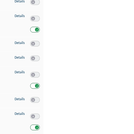
zu Speichern von oder Zugriff auf Informationen auf einem Endgerät
Details
Switch zum Einwilligen bzw. Ablehnen des Dienstes Speichern 
zu Verwendung reduzierter Daten zur Auswahl von Werbeanzeigen
Details
Switch zum Einwilligen bzw. Ablehnen des Dienstes Verwend
Switch zum Einwilligen bzw. Ablehnen des Dienstes Verwendu
zu Erstellung von Profilen für personalisierte Werbung
Details
Switch zum Einwilligen bzw. Ablehnen des Dienstes Erstellung 
zu Verwendung von Profilen zur Auswahl personalisierter Werbung
Details
Switch zum Einwilligen bzw. Ablehnen des Dienstes Verwendun
zu Messung der Werbeleistung
Details
Switch zum Einwilligen bzw. Ablehnen des Dienstes Messung 
Switch zum Einwilligen bzw. Ablehnen des Dienstes Messung d
zu Messung der Performance von Inhalten
Details
Switch zum Einwilligen bzw. Ablehnen des Dienstes Messung 
zu Analyse von Zielgruppen durch Statistiken oder Kombinationen von Dat
Details
Switch zum Einwilligen bzw. Ablehnen des Dienstes Analyse v
Switch zum Einwilligen bzw. Ablehnen des Dienstes Analyse v