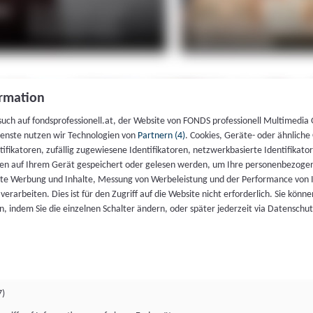
rmation
such auf fondsprofessionell.at, der Website von FONDS professionell Multimedia
ienste nutzen wir Technologien von
Partnern (4)
. Cookies, Geräte- oder ähnliche
entifikatoren, zufällig zugewiesene Identifikatoren, netzwerkbasierte Identifik
en auf Ihrem Gerät gespeichert oder gelesen werden, um Ihre personenbezogen
rte Werbung und Inhalte, Messung von Werbeleistung und der Performance von 
erarbeiten. Dies ist für den Zugriff auf die Website nicht erforderlich. Sie können
, indem Sie die einzelnen Schalter ändern, oder später jederzeit via Datenschu
7)