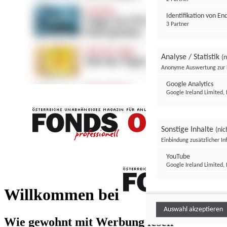
Identifikation von E
3 Partner
Analyse / Statistik
(n
Anonyme Auswertung zur 
Google Analytics
Google Ireland Limited, 
Sonstige Inhalte
(nic
Einbindung zusätzlicher I
FONDS professionell
YouTube
Google Ireland Limited, 
FONDS profess
Willkommen bei
Auswahl akzeptieren
Wie gewohnt mit Werbung lesen