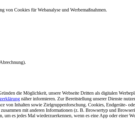
ndung von Cookies für Webanalyse und Werbemaßnahmen.
e Abrechnung).
ünden die Möglichkeit, unsere Webseite Dritten als digitalen Werbeplat
zerklärung
näher informieren.
Zur Bereitstellung unserer Dienste nutz
e von Inhalten sowie Zielgruppenforschung. Cookies, Endgeräte- ode
 zusammen mit anderen Informationen (z. B. Browsertyp und Browserin
n, um es jedes Mal wiederzuerkennen, wenn es eine App oder einer Webs