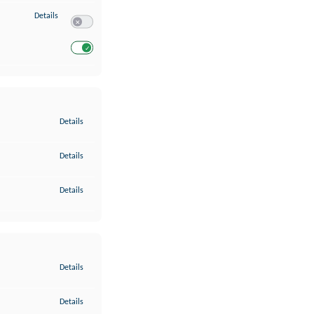
zu Entwicklung und Verbesserung der Angebote
Details
Switch zum Einwilligen bzw. Ablehnen des Dienstes Entwickl
Switch zum Einwilligen bzw. Ablehnen des Dienstes Entwicklu
zu Gewährleistung der Sicherheit, Verhinderung und Aufdeckung v
Details
zu Bereitstellung und Anzeige von Werbung und Inhalten
Details
zu Ihre Entscheidungen zum Datenschutz speichern und übermittel
Details
zu Abgleichung und Kombination von Daten aus unterschiedlichen 
Details
zu Verknüpfung verschiedener Endgeräte
Details