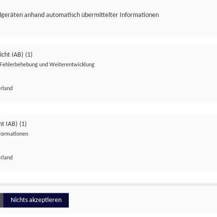
ndgeräten anhand automatisch übermittelter Informationen
icht IAB)
(1)
Fehlerbehebung und Weiterentwicklung
Irland
Impressum
Datenschutzerklärung
Datenschutzeinstellungen
ht IAB)
(1)
nformationen
Irland
ionell
Nichts akzeptieren