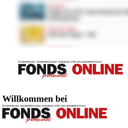
FONDS professionell
FONDS professi
Willkommen bei