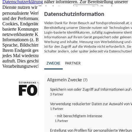
Datenschutzerklärung
näher informieren.
Zur Bereitstellung unserer
Dienste nutzen wir Technologien von
. Zwecke:
Partnern (5)
personalisierte Werbung und Inhalte, Messung von Werbeleistung
Datenschutzinformation
und der Performance von Inhalten sowie Zielgruppenforschung.
Vielen Dank für Ihren Besuch auf fondsprofessionell.at
Cookies, Endgeräte- oder ähnliche Online-Kennungen (z. B. login-
Bereitstellung unserer Dienste nutzen wir Technologien
basierte Kennungen, zufällig generierte Kennungen,
Login-basierte Identifikatoren, zufällig zugewiesene Id
netzwerkbasierte Kennungen) können zusammen mit anderen
Informationen auf Ihrem Gerät gespeichert oder gelese
Informationen (z. B. Browsertyp und Browserinformationen,
Werbung und Inhalte, Messung von Werbeleistung und d
Sprache, Bildschirmgröße, unterstützte Technologien usw.) auf
ist für den Zugriff auf die Website nicht erforderlich. S
Ihrem Endgerät gespeichert oder von dort ausgelesen werden, um es
Schalter ändern, oder später jederzeit via Datenschutzer
jedes Mal wiederzuerkennen, wenn es eine App oder einer Webseite
aufruft. Dies geschieht für einen oder mehrere der hier aufgeführten
ZWECKE
PARTNER
Verarbeitungszwecke.
Allgemein Zwecke
(7)
Speichern von oder Zugriff auf Informationen au
3 Partner
FONDS professionell
Verwendung reduzierter Daten zur Auswahl von
1 Partner
- mit berechtigtem Interesse
1 Partner
Erstellung von Profilen für personalisierte Werbu