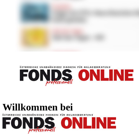
FONDS professionell
FONDS professi
Willkommen bei