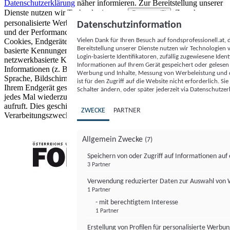
Datenschutzerklärung
näher informieren.
Zur Bereitstellung unserer
Dienste nutzen wir Technologien von
. Zwecke:
Partnern (5)
personalisierte Werbung und Inhalte, Messung von Werbeleistung
Datenschutzinformation
und der Performance von Inhalten sowie Zielgruppenforschung.
Vielen Dank für Ihren Besuch auf fondsprofessionell.at
Cookies, Endgeräte- oder ähnliche Online-Kennungen (z. B. login-
Bereitstellung unserer Dienste nutzen wir Technologien
basierte Kennungen, zufällig generierte Kennungen,
Login-basierte Identifikatoren, zufällig zugewiesene Id
netzwerkbasierte Kennungen) können zusammen mit anderen
Informationen auf Ihrem Gerät gespeichert oder gelese
Informationen (z. B. Browsertyp und Browserinformationen,
Werbung und Inhalte, Messung von Werbeleistung und d
Sprache, Bildschirmgröße, unterstützte Technologien usw.) auf
ist für den Zugriff auf die Website nicht erforderlich. S
Ihrem Endgerät gespeichert oder von dort ausgelesen werden, um es
Schalter ändern, oder später jederzeit via Datenschutzer
jedes Mal wiederzuerkennen, wenn es eine App oder einer Webseite
aufruft. Dies geschieht für einen oder mehrere der hier aufgeführten
ZWECKE
PARTNER
Verarbeitungszwecke.
Allgemein Zwecke
(7)
Speichern von oder Zugriff auf Informationen au
3 Partner
FONDS professionell
Verwendung reduzierter Daten zur Auswahl von
1 Partner
- mit berechtigtem Interesse
1 Partner
Erstellung von Profilen für personalisierte Werbu