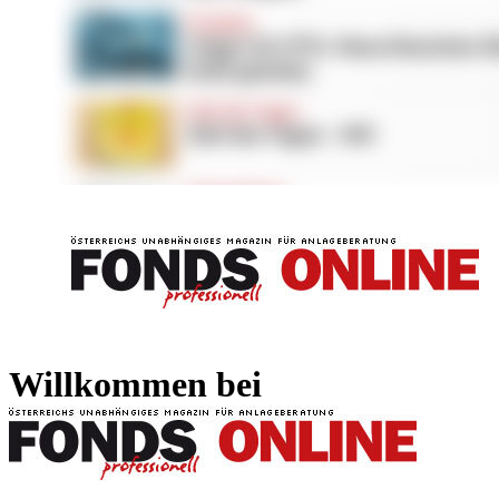
FONDS professionell
FONDS professi
Willkommen bei