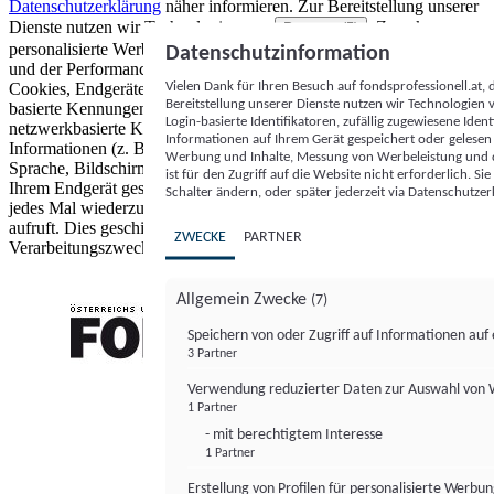
Datenschutzerklärung
näher informieren.
Zur Bereitstellung unserer
Dienste nutzen wir Technologien von
. Zwecke:
Partnern (5)
personalisierte Werbung und Inhalte, Messung von Werbeleistung
Datenschutzinformation
und der Performance von Inhalten sowie Zielgruppenforschung.
Vielen Dank für Ihren Besuch auf fondsprofessionell.at
Cookies, Endgeräte- oder ähnliche Online-Kennungen (z. B. login-
Bereitstellung unserer Dienste nutzen wir Technologien
basierte Kennungen, zufällig generierte Kennungen,
Login-basierte Identifikatoren, zufällig zugewiesene Id
netzwerkbasierte Kennungen) können zusammen mit anderen
Informationen auf Ihrem Gerät gespeichert oder gelese
Informationen (z. B. Browsertyp und Browserinformationen,
Werbung und Inhalte, Messung von Werbeleistung und d
Sprache, Bildschirmgröße, unterstützte Technologien usw.) auf
ist für den Zugriff auf die Website nicht erforderlich. S
Ihrem Endgerät gespeichert oder von dort ausgelesen werden, um es
Schalter ändern, oder später jederzeit via Datenschutzer
jedes Mal wiederzuerkennen, wenn es eine App oder einer Webseite
aufruft. Dies geschieht für einen oder mehrere der hier aufgeführten
ZWECKE
PARTNER
Verarbeitungszwecke.
Allgemein Zwecke
(7)
Speichern von oder Zugriff auf Informationen au
3 Partner
FONDS professionell
Verwendung reduzierter Daten zur Auswahl von
1 Partner
- mit berechtigtem Interesse
1 Partner
Erstellung von Profilen für personalisierte Werbu