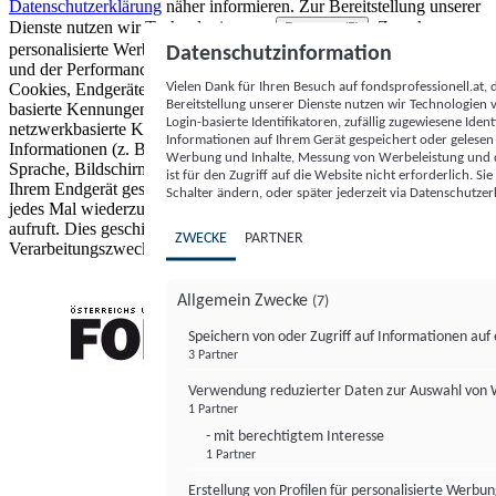
Datenschutzerklärung
näher informieren.
Zur Bereitstellung unserer
Dienste nutzen wir Technologien von
. Zwecke:
Partnern (5)
personalisierte Werbung und Inhalte, Messung von Werbeleistung
Datenschutzinformation
und der Performance von Inhalten sowie Zielgruppenforschung.
Vielen Dank für Ihren Besuch auf fondsprofessionell.at
Cookies, Endgeräte- oder ähnliche Online-Kennungen (z. B. login-
Bereitstellung unserer Dienste nutzen wir Technologien
basierte Kennungen, zufällig generierte Kennungen,
Login-basierte Identifikatoren, zufällig zugewiesene Id
netzwerkbasierte Kennungen) können zusammen mit anderen
Informationen auf Ihrem Gerät gespeichert oder gelese
Informationen (z. B. Browsertyp und Browserinformationen,
Werbung und Inhalte, Messung von Werbeleistung und d
Sprache, Bildschirmgröße, unterstützte Technologien usw.) auf
ist für den Zugriff auf die Website nicht erforderlich. S
Ihrem Endgerät gespeichert oder von dort ausgelesen werden, um es
Schalter ändern, oder später jederzeit via Datenschutzer
jedes Mal wiederzuerkennen, wenn es eine App oder einer Webseite
aufruft. Dies geschieht für einen oder mehrere der hier aufgeführten
ZWECKE
PARTNER
Verarbeitungszwecke.
Allgemein Zwecke
(7)
Speichern von oder Zugriff auf Informationen au
3 Partner
FONDS professionell
Verwendung reduzierter Daten zur Auswahl von
1 Partner
- mit berechtigtem Interesse
1 Partner
Erstellung von Profilen für personalisierte Werbu