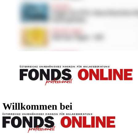
FONDS professionell
FONDS professi
Willkommen bei