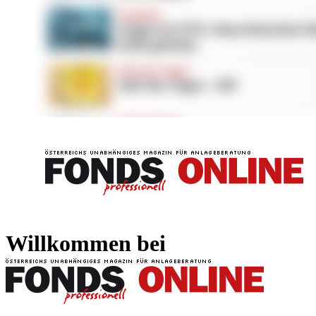
FONDS professionell
FONDS professi
Willkommen bei