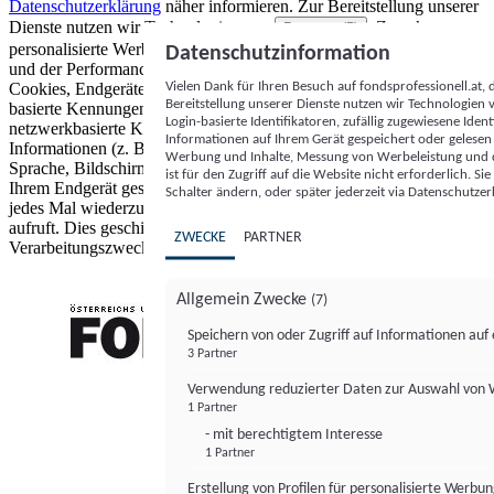
Datenschutzerklärung
näher informieren.
Zur Bereitstellung unserer
Dienste nutzen wir Technologien von
. Zwecke:
Partnern (5)
personalisierte Werbung und Inhalte, Messung von Werbeleistung
Datenschutzinformation
und der Performance von Inhalten sowie Zielgruppenforschung.
Vielen Dank für Ihren Besuch auf fondsprofessionell.at
Cookies, Endgeräte- oder ähnliche Online-Kennungen (z. B. login-
Bereitstellung unserer Dienste nutzen wir Technologien
basierte Kennungen, zufällig generierte Kennungen,
Login-basierte Identifikatoren, zufällig zugewiesene Id
netzwerkbasierte Kennungen) können zusammen mit anderen
Informationen auf Ihrem Gerät gespeichert oder gelese
Informationen (z. B. Browsertyp und Browserinformationen,
Werbung und Inhalte, Messung von Werbeleistung und d
Sprache, Bildschirmgröße, unterstützte Technologien usw.) auf
ist für den Zugriff auf die Website nicht erforderlich. S
Ihrem Endgerät gespeichert oder von dort ausgelesen werden, um es
Schalter ändern, oder später jederzeit via Datenschutzer
jedes Mal wiederzuerkennen, wenn es eine App oder einer Webseite
aufruft. Dies geschieht für einen oder mehrere der hier aufgeführten
ZWECKE
PARTNER
Verarbeitungszwecke.
Allgemein Zwecke
(7)
Speichern von oder Zugriff auf Informationen au
3 Partner
FONDS professionell
Verwendung reduzierter Daten zur Auswahl von
1 Partner
- mit berechtigtem Interesse
1 Partner
Erstellung von Profilen für personalisierte Werbu