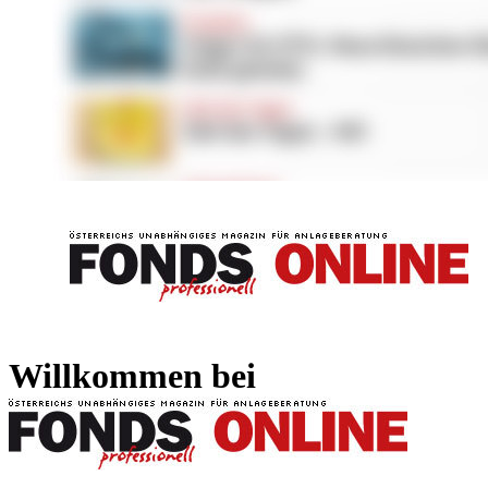
FONDS professionell
FONDS professi
Willkommen bei