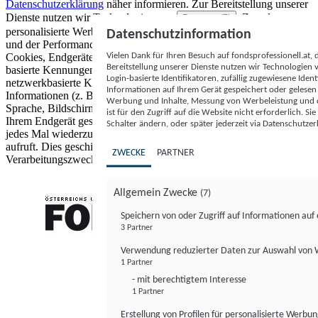
Datenschutzerklärung
näher informieren.
Zur Bereitstellung unserer
Dienste nutzen wir Technologien von
. Zwecke:
Partnern (5)
personalisierte Werbung und Inhalte, Messung von Werbeleistung
Datenschutzinformation
und der Performance von Inhalten sowie Zielgruppenforschung.
Vielen Dank für Ihren Besuch auf fondsprofessionell.at
Cookies, Endgeräte- oder ähnliche Online-Kennungen (z. B. login-
Bereitstellung unserer Dienste nutzen wir Technologien
basierte Kennungen, zufällig generierte Kennungen,
Login-basierte Identifikatoren, zufällig zugewiesene Id
netzwerkbasierte Kennungen) können zusammen mit anderen
Informationen auf Ihrem Gerät gespeichert oder gelese
Informationen (z. B. Browsertyp und Browserinformationen,
Werbung und Inhalte, Messung von Werbeleistung und d
Sprache, Bildschirmgröße, unterstützte Technologien usw.) auf
ist für den Zugriff auf die Website nicht erforderlich. S
Ihrem Endgerät gespeichert oder von dort ausgelesen werden, um es
Schalter ändern, oder später jederzeit via Datenschutzer
jedes Mal wiederzuerkennen, wenn es eine App oder einer Webseite
aufruft. Dies geschieht für einen oder mehrere der hier aufgeführten
ZWECKE
PARTNER
Verarbeitungszwecke.
Allgemein Zwecke
(7)
Speichern von oder Zugriff auf Informationen au
3 Partner
FONDS professionell
Verwendung reduzierter Daten zur Auswahl von
1 Partner
- mit berechtigtem Interesse
1 Partner
Erstellung von Profilen für personalisierte Werbu