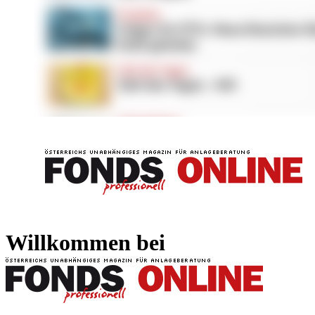
FONDS professionell
FONDS professi
Willkommen bei