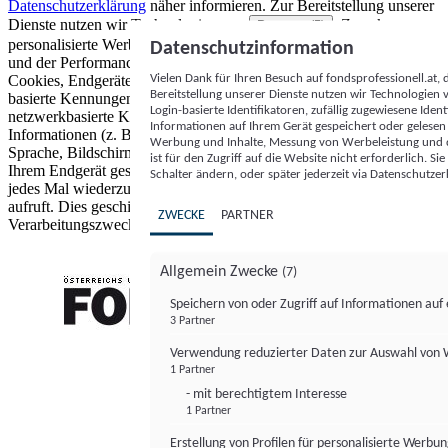
Datenschutzerklärung
näher informieren.
Zur Bereitstellung unserer
Dienste nutzen wir Technologien von
. Zwecke:
Partnern (5)
personalisierte Werbung und Inhalte, Messung von Werbeleistung
Datenschutzinformation
und der Performance von Inhalten sowie Zielgruppenforschung.
Vielen Dank für Ihren Besuch auf fondsprofessionell.at
Cookies, Endgeräte- oder ähnliche Online-Kennungen (z. B. login-
Bereitstellung unserer Dienste nutzen wir Technologien
basierte Kennungen, zufällig generierte Kennungen,
Login-basierte Identifikatoren, zufällig zugewiesene Id
netzwerkbasierte Kennungen) können zusammen mit anderen
Informationen auf Ihrem Gerät gespeichert oder gelese
Informationen (z. B. Browsertyp und Browserinformationen,
Werbung und Inhalte, Messung von Werbeleistung und d
Sprache, Bildschirmgröße, unterstützte Technologien usw.) auf
ist für den Zugriff auf die Website nicht erforderlich. S
Ihrem Endgerät gespeichert oder von dort ausgelesen werden, um es
Schalter ändern, oder später jederzeit via Datenschutzer
jedes Mal wiederzuerkennen, wenn es eine App oder einer Webseite
aufruft. Dies geschieht für einen oder mehrere der hier aufgeführten
ZWECKE
PARTNER
Verarbeitungszwecke.
Allgemein Zwecke
(7)
Speichern von oder Zugriff auf Informationen au
3 Partner
FONDS professionell
Verwendung reduzierter Daten zur Auswahl von
1 Partner
- mit berechtigtem Interesse
1 Partner
Erstellung von Profilen für personalisierte Werbu