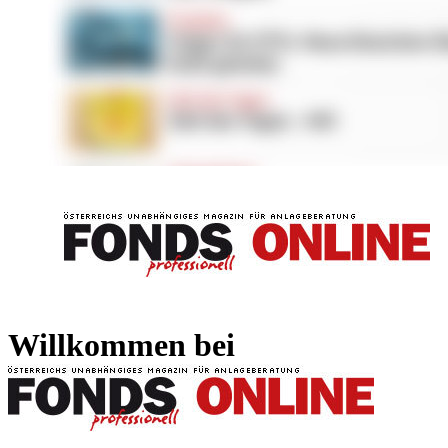
FONDS professionell
FONDS professi
Willkommen bei