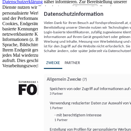
Datenschutzerklärung
näher informieren.
Zur Bereitstellung unserer
Dienste nutzen wir Technologien von
. Zwecke:
Partnern (5)
personalisierte Werbung und Inhalte, Messung von Werbeleistung
Datenschutzinformation
und der Performance von Inhalten sowie Zielgruppenforschung.
Vielen Dank für Ihren Besuch auf fondsprofessionell.at
Cookies, Endgeräte- oder ähnliche Online-Kennungen (z. B. login-
Bereitstellung unserer Dienste nutzen wir Technologien
basierte Kennungen, zufällig generierte Kennungen,
Login-basierte Identifikatoren, zufällig zugewiesene Id
netzwerkbasierte Kennungen) können zusammen mit anderen
Informationen auf Ihrem Gerät gespeichert oder gelese
Informationen (z. B. Browsertyp und Browserinformationen,
Werbung und Inhalte, Messung von Werbeleistung und d
Sprache, Bildschirmgröße, unterstützte Technologien usw.) auf
ist für den Zugriff auf die Website nicht erforderlich. S
Ihrem Endgerät gespeichert oder von dort ausgelesen werden, um es
Schalter ändern, oder später jederzeit via Datenschutzer
jedes Mal wiederzuerkennen, wenn es eine App oder einer Webseite
aufruft. Dies geschieht für einen oder mehrere der hier aufgeführten
ZWECKE
PARTNER
Verarbeitungszwecke.
Allgemein Zwecke
(7)
Speichern von oder Zugriff auf Informationen au
3 Partner
FONDS professionell
Verwendung reduzierter Daten zur Auswahl von
1 Partner
- mit berechtigtem Interesse
1 Partner
Erstellung von Profilen für personalisierte Werbu