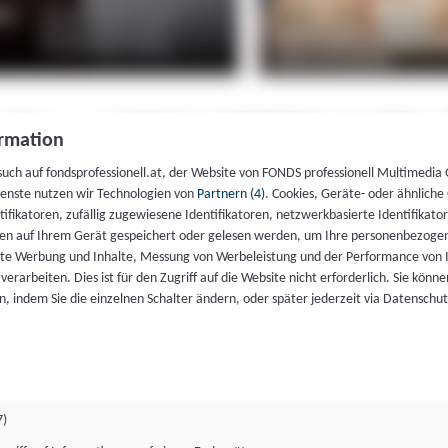
rmation
such auf fondsprofessionell.at, der Website von FONDS professionell Multimedia
ienste nutzen wir Technologien von
Partnern (4)
. Cookies, Geräte- oder ähnliche
entifikatoren, zufällig zugewiesene Identifikatoren, netzwerkbasierte Identifik
en auf Ihrem Gerät gespeichert oder gelesen werden, um Ihre personenbezogen
rte Werbung und Inhalte, Messung von Werbeleistung und der Performance von 
erarbeiten. Dies ist für den Zugriff auf die Website nicht erforderlich. Sie können
, indem Sie die einzelnen Schalter ändern, oder später jederzeit via Datenschu
7)