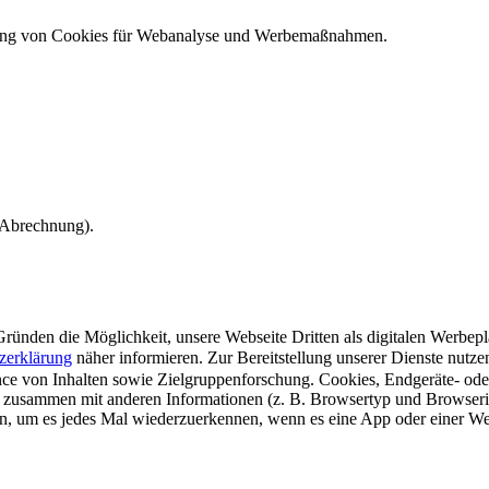
ndung von Cookies für Webanalyse und Werbemaßnahmen.
e Abrechnung).
ünden die Möglichkeit, unsere Webseite Dritten als digitalen Werbeplat
zerklärung
näher informieren.
Zur Bereitstellung unserer Dienste nutz
e von Inhalten sowie Zielgruppenforschung. Cookies, Endgeräte- ode
 zusammen mit anderen Informationen (z. B. Browsertyp und Browserin
n, um es jedes Mal wiederzuerkennen, wenn es eine App oder einer Webs