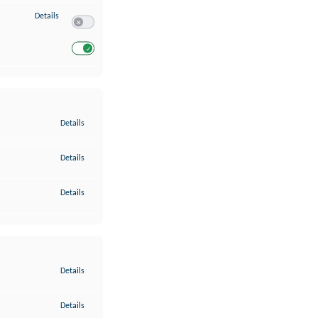
zu Entwicklung und Verbesserung der Angebote
Details
Switch zum Einwilligen bzw. Ablehnen des Dienstes Entwickl
Switch zum Einwilligen bzw. Ablehnen des Dienstes Entwicklu
zu Gewährleistung der Sicherheit, Verhinderung und Aufdeckung v
Details
zu Bereitstellung und Anzeige von Werbung und Inhalten
Details
zu Ihre Entscheidungen zum Datenschutz speichern und übermittel
Details
zu Abgleichung und Kombination von Daten aus unterschiedlichen 
Details
zu Verknüpfung verschiedener Endgeräte
Details