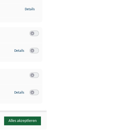
zu Identifikation von Endgeräten anhand automatisch übermittelte
Details
Switch zum Einwilligen bzw. Ablehnen der Kategorie Analyse / 
zu Google Analytics
Details
Switch zum Einwilligen bzw. Ablehnen des Dienstes Google Ana
Switch zum Einwilligen bzw. Ablehnen der Kategorie Sonstige 
zu YouTube
Details
Switch zum Einwilligen bzw. Ablehnen des Dienstes YouTube
Alles akzeptieren