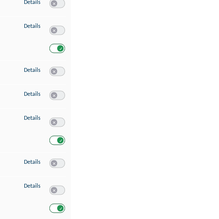
zu Speichern von oder Zugriff auf Informationen auf einem Endgerät
Details
Switch zum Einwilligen bzw. Ablehnen des Dienstes Speichern 
zu Verwendung reduzierter Daten zur Auswahl von Werbeanzeigen
Details
Switch zum Einwilligen bzw. Ablehnen des Dienstes Verwend
Switch zum Einwilligen bzw. Ablehnen des Dienstes Verwendu
zu Erstellung von Profilen für personalisierte Werbung
Details
Switch zum Einwilligen bzw. Ablehnen des Dienstes Erstellung 
zu Verwendung von Profilen zur Auswahl personalisierter Werbung
Details
Switch zum Einwilligen bzw. Ablehnen des Dienstes Verwendun
zu Messung der Werbeleistung
Details
Switch zum Einwilligen bzw. Ablehnen des Dienstes Messung 
Switch zum Einwilligen bzw. Ablehnen des Dienstes Messung d
zu Messung der Performance von Inhalten
Details
Switch zum Einwilligen bzw. Ablehnen des Dienstes Messung 
zu Analyse von Zielgruppen durch Statistiken oder Kombinationen von Dat
Details
Switch zum Einwilligen bzw. Ablehnen des Dienstes Analyse v
Switch zum Einwilligen bzw. Ablehnen des Dienstes Analyse v