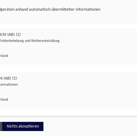
ndgeräten anhand automatisch übermittelter Informationen
icht IAB)
(1)
Fehlerbehebung und Weiterentwicklung
Irland
Impressum
Datenschutzerklärung
Datenschutzeinstellungen
ht IAB)
(1)
nformationen
Irland
ionell
Nichts akzeptieren