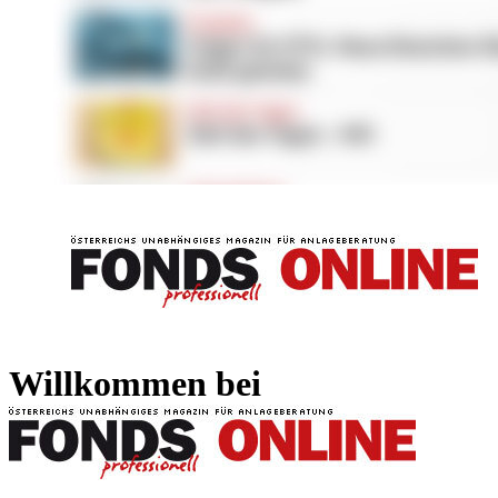
FONDS professionell
FONDS professi
Willkommen bei