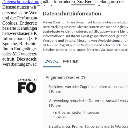
Datenschutzerklärung
näher informieren.
Zur Bereitstellung unserer
Dienste nutzen wir Technologien von
. Zwecke:
Partnern (5)
personalisierte Werbung und Inhalte, Messung von Werbeleistung
Datenschutzinformation
und der Performance von Inhalten sowie Zielgruppenforschung.
Vielen Dank für Ihren Besuch auf fondsprofessionell.at
Cookies, Endgeräte- oder ähnliche Online-Kennungen (z. B. login-
Bereitstellung unserer Dienste nutzen wir Technologien
basierte Kennungen, zufällig generierte Kennungen,
Login-basierte Identifikatoren, zufällig zugewiesene Id
netzwerkbasierte Kennungen) können zusammen mit anderen
Informationen auf Ihrem Gerät gespeichert oder gelese
Informationen (z. B. Browsertyp und Browserinformationen,
Werbung und Inhalte, Messung von Werbeleistung und d
Sprache, Bildschirmgröße, unterstützte Technologien usw.) auf
ist für den Zugriff auf die Website nicht erforderlich. S
Ihrem Endgerät gespeichert oder von dort ausgelesen werden, um es
Schalter ändern, oder später jederzeit via Datenschutzer
jedes Mal wiederzuerkennen, wenn es eine App oder einer Webseite
aufruft. Dies geschieht für einen oder mehrere der hier aufgeführten
ZWECKE
PARTNER
Verarbeitungszwecke.
Allgemein Zwecke
(7)
Speichern von oder Zugriff auf Informationen au
3 Partner
FONDS professionell
Verwendung reduzierter Daten zur Auswahl von
1 Partner
- mit berechtigtem Interesse
1 Partner
Erstellung von Profilen für personalisierte Werbu