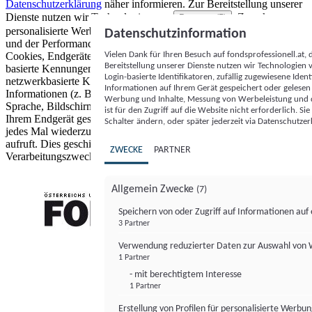
Datenschutzerklärung
näher informieren.
Zur Bereitstellung unserer
Dienste nutzen wir Technologien von
. Zwecke:
Partnern (5)
personalisierte Werbung und Inhalte, Messung von Werbeleistung
Datenschutzinformation
und der Performance von Inhalten sowie Zielgruppenforschung.
Vielen Dank für Ihren Besuch auf fondsprofessionell.at
Cookies, Endgeräte- oder ähnliche Online-Kennungen (z. B. login-
Bereitstellung unserer Dienste nutzen wir Technologien
basierte Kennungen, zufällig generierte Kennungen,
Login-basierte Identifikatoren, zufällig zugewiesene Id
netzwerkbasierte Kennungen) können zusammen mit anderen
Informationen auf Ihrem Gerät gespeichert oder gelese
Informationen (z. B. Browsertyp und Browserinformationen,
Werbung und Inhalte, Messung von Werbeleistung und d
Sprache, Bildschirmgröße, unterstützte Technologien usw.) auf
ist für den Zugriff auf die Website nicht erforderlich. S
Ihrem Endgerät gespeichert oder von dort ausgelesen werden, um es
Schalter ändern, oder später jederzeit via Datenschutzer
jedes Mal wiederzuerkennen, wenn es eine App oder einer Webseite
aufruft. Dies geschieht für einen oder mehrere der hier aufgeführten
ZWECKE
PARTNER
Verarbeitungszwecke.
Allgemein Zwecke
(7)
Speichern von oder Zugriff auf Informationen au
3 Partner
FONDS professionell
Verwendung reduzierter Daten zur Auswahl von
1 Partner
- mit berechtigtem Interesse
1 Partner
Erstellung von Profilen für personalisierte Werbu