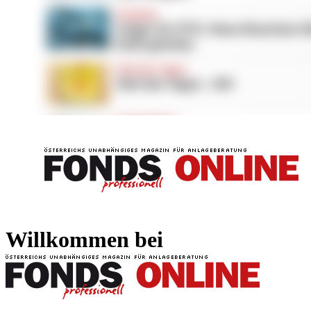
FONDS professionell
FONDS professi
Willkommen bei