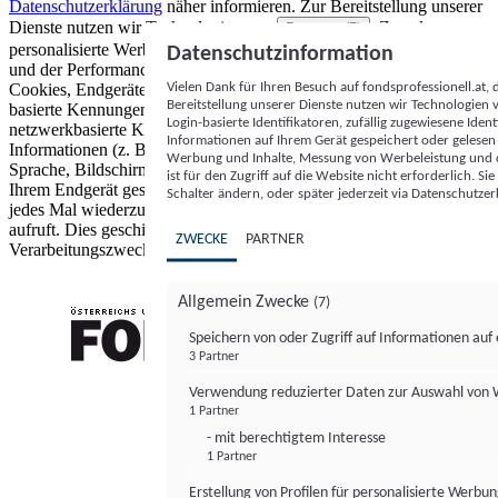
Datenschutzerklärung
näher informieren.
Zur Bereitstellung unserer
Dienste nutzen wir Technologien von
. Zwecke:
Partnern (5)
personalisierte Werbung und Inhalte, Messung von Werbeleistung
Datenschutzinformation
und der Performance von Inhalten sowie Zielgruppenforschung.
Vielen Dank für Ihren Besuch auf fondsprofessionell.at
Cookies, Endgeräte- oder ähnliche Online-Kennungen (z. B. login-
Bereitstellung unserer Dienste nutzen wir Technologien
basierte Kennungen, zufällig generierte Kennungen,
Login-basierte Identifikatoren, zufällig zugewiesene Id
netzwerkbasierte Kennungen) können zusammen mit anderen
Informationen auf Ihrem Gerät gespeichert oder gelese
Informationen (z. B. Browsertyp und Browserinformationen,
Werbung und Inhalte, Messung von Werbeleistung und d
Sprache, Bildschirmgröße, unterstützte Technologien usw.) auf
ist für den Zugriff auf die Website nicht erforderlich. S
Ihrem Endgerät gespeichert oder von dort ausgelesen werden, um es
Schalter ändern, oder später jederzeit via Datenschutzer
jedes Mal wiederzuerkennen, wenn es eine App oder einer Webseite
aufruft. Dies geschieht für einen oder mehrere der hier aufgeführten
ZWECKE
PARTNER
Verarbeitungszwecke.
Allgemein Zwecke
(7)
Speichern von oder Zugriff auf Informationen au
3 Partner
FONDS professionell
Verwendung reduzierter Daten zur Auswahl von
1 Partner
- mit berechtigtem Interesse
1 Partner
Erstellung von Profilen für personalisierte Werbu