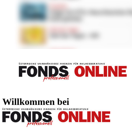
FONDS professionell
FONDS professi
Willkommen bei