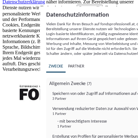
Datenschutzerklärung
näher informieren.
Zur Bereitstellung unserer
Dienste nutzen wir Technologien von
. Zwecke:
Partnern (5)
personalisierte Werbung und Inhalte, Messung von Werbeleistung
Datenschutzinformation
und der Performance von Inhalten sowie Zielgruppenforschung.
Vielen Dank für Ihren Besuch auf fondsprofessionell.at
Cookies, Endgeräte- oder ähnliche Online-Kennungen (z. B. login-
Bereitstellung unserer Dienste nutzen wir Technologien
basierte Kennungen, zufällig generierte Kennungen,
Login-basierte Identifikatoren, zufällig zugewiesene Id
netzwerkbasierte Kennungen) können zusammen mit anderen
Informationen auf Ihrem Gerät gespeichert oder gelese
Informationen (z. B. Browsertyp und Browserinformationen,
Werbung und Inhalte, Messung von Werbeleistung und d
Sprache, Bildschirmgröße, unterstützte Technologien usw.) auf
ist für den Zugriff auf die Website nicht erforderlich. S
Ihrem Endgerät gespeichert oder von dort ausgelesen werden, um es
Schalter ändern, oder später jederzeit via Datenschutzer
jedes Mal wiederzuerkennen, wenn es eine App oder einer Webseite
aufruft. Dies geschieht für einen oder mehrere der hier aufgeführten
ZWECKE
PARTNER
Verarbeitungszwecke.
Allgemein Zwecke
(7)
Speichern von oder Zugriff auf Informationen au
3 Partner
FONDS professionell
Verwendung reduzierter Daten zur Auswahl von
1 Partner
- mit berechtigtem Interesse
1 Partner
Erstellung von Profilen für personalisierte Werbu