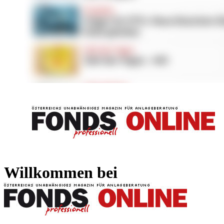
FONDS professionell
FONDS professi
Willkommen bei