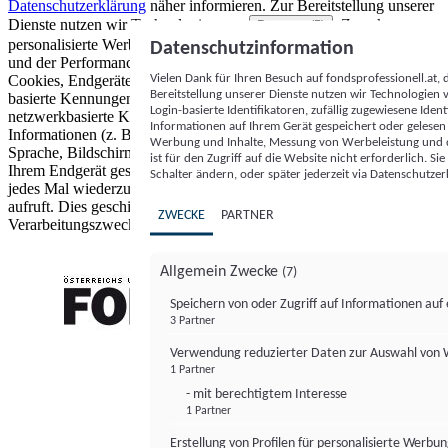
Datenschutzerklärung
näher informieren.
Zur Bereitstellung unserer
Dienste nutzen wir Technologien von
. Zwecke:
Partnern (5)
personalisierte Werbung und Inhalte, Messung von Werbeleistung
Datenschutzinformation
und der Performance von Inhalten sowie Zielgruppenforschung.
Vielen Dank für Ihren Besuch auf fondsprofessionell.at
Cookies, Endgeräte- oder ähnliche Online-Kennungen (z. B. login-
Bereitstellung unserer Dienste nutzen wir Technologien
basierte Kennungen, zufällig generierte Kennungen,
Login-basierte Identifikatoren, zufällig zugewiesene Id
netzwerkbasierte Kennungen) können zusammen mit anderen
Informationen auf Ihrem Gerät gespeichert oder gelese
Informationen (z. B. Browsertyp und Browserinformationen,
Werbung und Inhalte, Messung von Werbeleistung und d
Sprache, Bildschirmgröße, unterstützte Technologien usw.) auf
ist für den Zugriff auf die Website nicht erforderlich. S
Ihrem Endgerät gespeichert oder von dort ausgelesen werden, um es
Schalter ändern, oder später jederzeit via Datenschutzer
jedes Mal wiederzuerkennen, wenn es eine App oder einer Webseite
aufruft. Dies geschieht für einen oder mehrere der hier aufgeführten
ZWECKE
PARTNER
Verarbeitungszwecke.
Allgemein Zwecke
(7)
Speichern von oder Zugriff auf Informationen au
3 Partner
FONDS professionell
Verwendung reduzierter Daten zur Auswahl von
1 Partner
- mit berechtigtem Interesse
1 Partner
Erstellung von Profilen für personalisierte Werbu