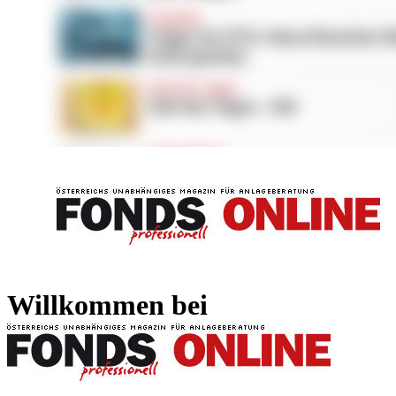
FONDS professionell
FONDS professi
Willkommen bei